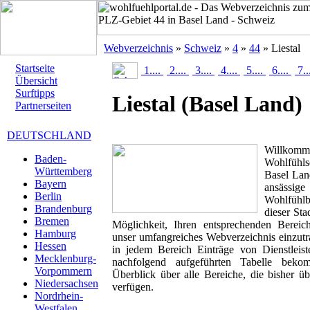
Webverzeichnis
»
Schweiz
»
4
»
44
» Liestal
Startseite
1....
2....
3....
4....
5....
6....
7..
Übersicht
Surftipps
Liestal
(Basel Land)
Partnerseiten
DEUTSCHLAND
Willk
Baden-
Wohlfühlse
Württemberg
Basel Land
Bayern
ansässig
Berlin
Wohlfühlbr
Brandenburg
dieser Sta
Bremen
Möglichkeit, Ihren entsprechenden Berei
Hamburg
unser umfangreiches Webverzeichnis einzutr
Hessen
in jedem Bereich Einträge von Dienstleis
Mecklenburg-
nachfolgend aufgeführten Tabelle beko
Vorpommern
Überblick über alle Bereiche, die bisher ü
Niedersachsen
verfügen.
Nordrhein-
Westfalen