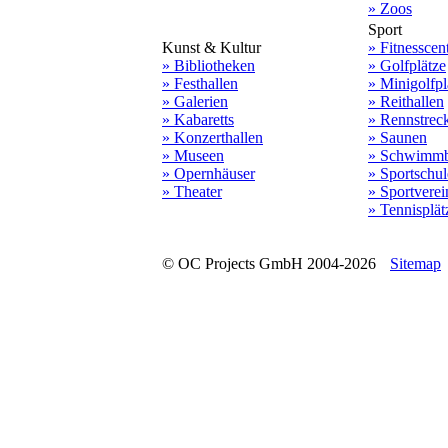
» Zoos
Sport
Kunst & Kultur
» Fitnesscen
» Bibliotheken
» Golfplätze
» Festhallen
» Minigolfpl
» Galerien
» Reithallen
» Kabaretts
» Rennstrec
» Konzerthallen
» Saunen
» Museen
» Schwimmb
» Opernhäuser
» Sportschu
» Theater
» Sportverei
» Tennisplät
© OC Projects GmbH 2004-2026
Sitemap