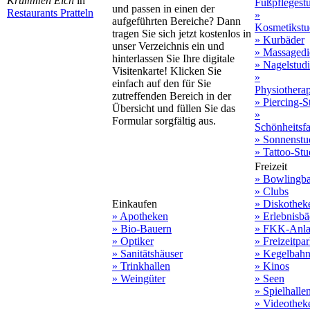
Krummen Eich
in
Fußpflegest
und passen in einen der
Restaurants Pratteln
»
aufgeführten Bereiche? Dann
Kosmetikstu
tragen Sie sich jetzt kostenlos in
» Kurbäder
unser Verzeichnis ein und
» Massagedi
hinterlassen Sie Ihre digitale
» Nagelstud
Visitenkarte! Klicken Sie
»
einfach auf den für Sie
Physiothera
zutreffenden Bereich in der
» Piercing-S
Übersicht und füllen Sie das
»
Formular sorgfältig aus.
Schönheitsf
» Sonnenstu
» Tattoo-Stu
Freizeit
» Bowlingb
» Clubs
Einkaufen
» Diskothek
» Apotheken
» Erlebnisbä
» Bio-Bauern
» FKK-Anla
» Optiker
» Freizeitpa
» Sanitätshäuser
» Kegelbah
» Trinkhallen
» Kinos
» Weingüter
» Seen
» Spielhalle
» Videothek