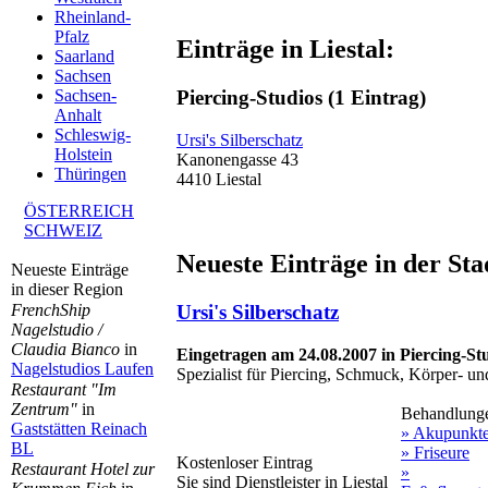
Rheinland-
Pfalz
Einträge in Liestal:
Saarland
Sachsen
Piercing-Studios
(1 Eintrag)
Sachsen-
Anhalt
Schleswig-
Ursi's Silberschatz
Holstein
Kanonengasse 43
Thüringen
4410 Liestal
ÖSTERREICH
SCHWEIZ
Neueste Einträge in der Stad
Neueste Einträge
in dieser Region
FrenchShip
Ursi's Silberschatz
Nagelstudio /
Claudia Bianco
in
Eingetragen am 24.08.2007 in Piercing-St
Nagelstudios Laufen
Spezialist für Piercing, Schmuck, Körper- u
Restaurant "Im
Zentrum"
in
Behandlung
Gaststätten Reinach
» Akupunkt
BL
» Friseure
Kostenloser Eintrag
Restaurant Hotel zur
»
Sie sind Dienstleister in Liestal