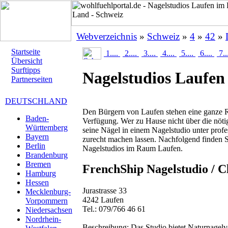
Webverzeichnis
»
Schweiz
»
4
»
42
»
Startseite
1....
2....
3....
4....
5....
6....
7..
Übersicht
Surftipps
Nagelstudios Laufen
Partnerseiten
DEUTSCHLAND
Den Bürgern von Laufen stehen eine ganze R
Baden-
Verfügung. Wer zu Hause nicht über die nöti
Württemberg
seine Nägel in einem Nagelstudio unter prof
Bayern
zurecht machen lassen. Nachfolgend finden S
Berlin
Nagelstudios im Raum Laufen.
Brandenburg
Bremen
FrenchShip Nagelstudio / C
Hamburg
Hessen
Jurastrasse 33
Mecklenburg-
4242 Laufen
Vorpommern
Tel.: 079/766 46 61
Niedersachsen
Nordrhein-
Beschreibung:
Das Studio bietet Naturnagelv