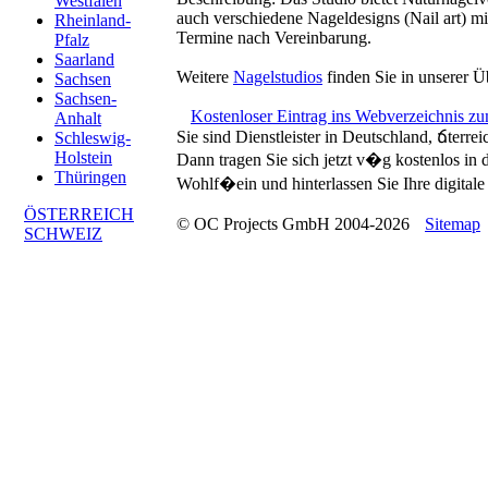
Westfalen
auch verschiedene Nageldesigns (Nail art) mi
Rheinland-
Termine nach Vereinbarung.
Pfalz
Saarland
Weitere
Nagelstudios
finden Sie in unserer Ü
Sachsen
Sachsen-
Kostenloser Eintrag ins Webverzeichnis z
Anhalt
Sie sind Dienstleister in Deutschland, ճterre
Schleswig-
Holstein
Dann tragen Sie sich jetzt v�g kostenlos in
Thüringen
Wohlf�ein und hinterlassen Sie Ihre digitale 
ÖSTERREICH
© OC Projects GmbH 2004-2026
Sitemap
SCHWEIZ