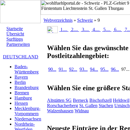
Webverzeichnis
»
Schweiz
» 9
Startseite
1....
2....
3....
4....
5....
6....
7..
Übersicht
Surftipps
Partnerseiten
Wählen Sie das gewünschte
Postleitzahlengebiet:
DEUTSCHLAND
Baden-
90...
91...
92...
93...
94...
95...
96...
97...
Württemberg
Bayern
Berlin
Wählen Sie eine größere Sta
Brandenburg
Bremen
Hamburg
Altstätten SG
Berneck
Bischofszell
Heldswil
Hessen
Rorschacherberg
St. Gallen
Stachen
Urnäsch
Mecklenburg-
Walzenhausen
Widnau
Vorpommern
Niedersachsen
Nordrhein-
Neueste Einträge in der Re
Westfalen