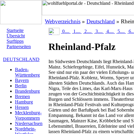
Webverzeichnis
»
Deutschland
» Rhein
Startseite
0....
1....
2....
3....
4....
5....
6..
Übersicht
Surftipps
Rheinland-Pfalz
Partnerseiten
DEUTSCHLAND
Im Südwesten Deutschlands liegt Rheinland-P
Mainz. Schiefergebirge, Eifel, Hunsrück, M
Baden-
See sind nur ein paar der vielen Erholungs- 
Württemberg
Rheinland-Pfalz. Koblenz, Worms, Speyer un
Bayern
ältesten Städten Deutschlands. Auch das Ham
Berlin
Nigra, Teile des Limes, das Karl-Marx-Haus
Brandenburg
zeugen von der Geschichtsträchtigkeit in di
Bremen
Burgen und Schlössern immens. Theaterfreun
Hamburg
in Rheinland-Pfalz Festivals und Kulturpro
Hessen
Gärten und der Barfußpark bei Bad Sobernhei
Mecklenburg-
Entspannung. Bekannt ist das Land vor allem
Vorpommern
Saumagen, Mainzer Käse, Kröbbelche und S
Niedersachsen
Lebensmittel, Brauereien, Edelsteine und vie
Nordrhein-
lassen Rheinland-Pfalz zu einem wirtschaftli