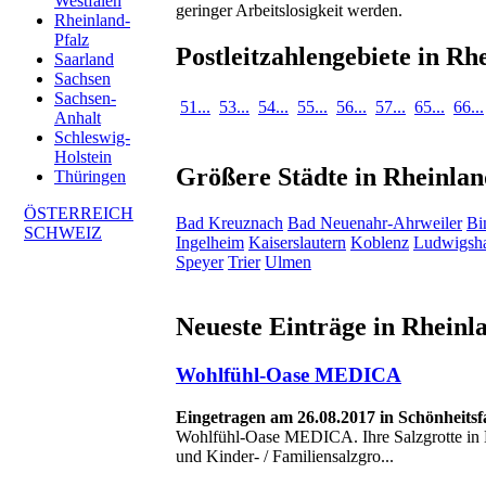
Westfalen
geringer Arbeitslosigkeit werden.
Rheinland-
Pfalz
Postleitzahlengebiete in Rh
Saarland
Sachsen
Sachsen-
51...
53...
54...
55...
56...
57...
65...
66...
Anhalt
Schleswig-
Holstein
Größere Städte in Rheinlan
Thüringen
ÖSTERREICH
Bad Kreuznach
Bad Neuenahr-Ahrweiler
Bi
SCHWEIZ
Ingelheim
Kaiserslautern
Koblenz
Ludwigsh
Speyer
Trier
Ulmen
Neueste Einträge in Rheinl
Wohlfühl-Oase MEDICA
Eingetragen am 26.08.2017 in Schönheits
Wohlfühl-Oase MEDICA. Ihre Salzgrotte in K
und Kinder- / Familiensalzgro...