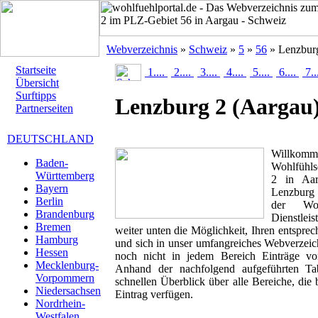
Webverzeichnis
»
Schweiz
»
5
»
56
» Lenzbur
Startseite
1....
2....
3....
4....
5....
6....
7..
Übersicht
Surftipps
Lenzburg 2
(Aargau
Partnerseiten
DEUTSCHLAND
Willk
Baden-
Wohlfühls
Württemberg
2 in Aar
Bayern
Lenzburg 2
Berlin
der Woh
Brandenburg
Dienstlei
Bremen
weiter unten die Möglichkeit, Ihren entspr
Hamburg
und sich in unser umfangreiches Webverzeich
Hessen
noch nicht in jedem Bereich Einträge von
Mecklenburg-
Anhand der nachfolgend aufgeführten T
Vorpommern
schnellen Überblick über alle Bereiche, die 
Niedersachsen
Eintrag verfügen.
Nordrhein-
Westfalen