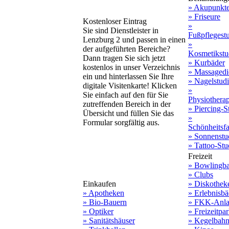
» Akupunkt
» Friseure
Kostenloser Eintrag
»
Sie sind Dienstleister in
Fußpflegest
Lenzburg 2 und passen in einen
»
der aufgeführten Bereiche?
Kosmetikstu
Dann tragen Sie sich jetzt
» Kurbäder
kostenlos in unser Verzeichnis
» Massagedi
ein und hinterlassen Sie Ihre
» Nagelstud
digitale Visitenkarte! Klicken
»
Sie einfach auf den für Sie
Physiothera
zutreffenden Bereich in der
» Piercing-S
Übersicht und füllen Sie das
»
Formular sorgfältig aus.
Schönheitsf
» Sonnenstu
» Tattoo-Stu
Freizeit
» Bowlingb
» Clubs
Einkaufen
» Diskothek
» Apotheken
» Erlebnisbä
» Bio-Bauern
» FKK-Anla
» Optiker
» Freizeitpa
» Sanitätshäuser
» Kegelbah