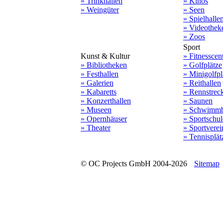
» Trinkhallen
» Kinos
» Weingüter
» Seen
» Spielhalle
» Videothek
» Zoos
Sport
Kunst & Kultur
» Fitnesscen
» Bibliotheken
» Golfplätze
» Festhallen
» Minigolfpl
» Galerien
» Reithallen
» Kabaretts
» Rennstrec
» Konzerthallen
» Saunen
» Museen
» Schwimmb
» Opernhäuser
» Sportschu
» Theater
» Sportverei
» Tennisplät
© OC Projects GmbH 2004-2026
Sitemap