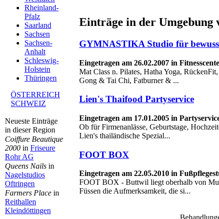
Rheinland-
Pfalz
Einträge in der Umgebung 
Saarland
Sachsen
GYMNASTIKA Studio für bewusst
Sachsen-
Anhalt
Schleswig-
Eingetragen am 26.02.2007 in Fitnesscen
Holstein
Mat Class n. Pilates, Hatha Yoga, RückenFit
Thüringen
Gong & Tai Chi, Fatburner & ...
ÖSTERREICH
Lien's Thaifood Partyservice
SCHWEIZ
Eingetragen am 17.01.2005 in Partyservi
Neueste Einträge
Ob für Firmenanlässe, Geburtstage, Hochzeit
in dieser Region
Lien's thailändische Spezial...
Coiffure Beautique
2000
in
Friseure
FOOT BOX
Rohr AG
Queens Nails
in
Eingetragen am 22.05.2010 in Fußpflegest
Nagelstudios
FOOT BOX - Buttwil liegt oberhalb von Mur
Oftringen
Füssen die Aufmerksamkeit, die si...
Farmers Place
in
Reithallen
Kleindöttingen
Behandlung