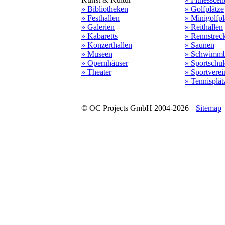
» Bibliotheken
» Golfplätze
» Festhallen
» Minigolfpl
» Galerien
» Reithallen
» Kabaretts
» Rennstrec
» Konzerthallen
» Saunen
» Museen
» Schwimmb
» Opernhäuser
» Sportschu
» Theater
» Sportverei
» Tennisplät
© OC Projects GmbH 2004-2026
Sitemap