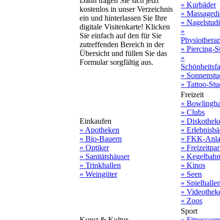
Dann tragen Sie sich jetzt
» Kurbäder
kostenlos in unser Verzeichnis
» Massagedi
ein und hinterlassen Sie Ihre
» Nagelstud
digitale Visitenkarte! Klicken
»
Sie einfach auf den für Sie
Physiothera
zutreffenden Bereich in der
» Piercing-S
Übersicht und füllen Sie das
»
Formular sorgfältig aus.
Schönheitsf
» Sonnenstu
» Tattoo-Stu
Freizeit
» Bowlingb
» Clubs
Einkaufen
» Diskothek
» Apotheken
» Erlebnisbä
» Bio-Bauern
» FKK-Anla
» Optiker
» Freizeitpa
» Sanitätshäuser
» Kegelbah
» Trinkhallen
» Kinos
» Weingüter
» Seen
» Spielhalle
» Videothek
» Zoos
Sport
Kunst & Kultur
» Fitnesscen