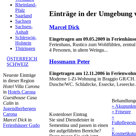
Rheinland-
Pfalz
Einträge in der Umgebung 
Saarland
Sachsen
Marcel Dick
Sachsen-
Anhalt
Schleswig-
Eingetragen am 09.05.2009 in Ferienhäus
Holstein
Ferienhaus, Rustico zum Wohlfühlen, zentral
Thüringen
4 Personen, in altem Weingu...
ÖSTERREICH
Hossmann Peter
SCHWEIZ
Eingetragen am 12.11.2006 in Ferienwoh
Neueste Einträge
Moderne 1-Zi-Wohnung in Braggio GR/CH. K
in dieser Region
Dusche/WC. Schlafecke, Essecke, Leseecke. 
Hotel Villa Carona
in
Hotels Carona
Guesthouse Casa
Behandlung
Calin
in
» Akupunkt
Jugendherbergen
» Friseure
Carona
Kostenloser Eintrag
»
Sie sind Dienstleister in
Marcel Dick
in
Fußpflegest
Sementina und passen in einen
Ferienhäuser Gudo
»
der aufgeführten Bereiche?
Kosmetikstu