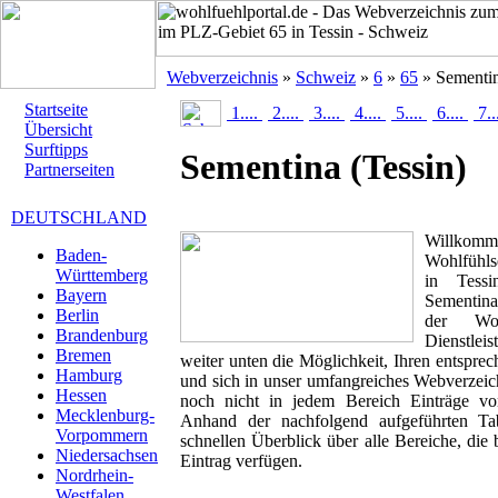
Webverzeichnis
»
Schweiz
»
6
»
65
» Sementi
Startseite
1....
2....
3....
4....
5....
6....
7..
Übersicht
Surftipps
Sementina
(Tessin)
Partnerseiten
DEUTSCHLAND
Willk
Baden-
Wohlfühlse
Württemberg
in Tessi
Bayern
Sementina
Berlin
der Woh
Brandenburg
Dienstlei
Bremen
weiter unten die Möglichkeit, Ihren entspr
Hamburg
und sich in unser umfangreiches Webverzeich
Hessen
noch nicht in jedem Bereich Einträge von
Mecklenburg-
Anhand der nachfolgend aufgeführten T
Vorpommern
schnellen Überblick über alle Bereiche, die 
Niedersachsen
Eintrag verfügen.
Nordrhein-
Westfalen