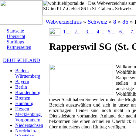
Webverzeichnis
»
Schweiz
»
8
»
86
» 
Startseite
1....
2....
3....
4....
5....
6....
7..
Übersicht
Surftipps
Rapperswil SG
(St. 
Partnerseiten
DEUTSCHLAND
Willk
Baden-
Wohlfüh
Württemberg
Rappersw
Bayern
stellen
Berlin
ansässig
Brandenburg
Wohlfühlbr
Bremen
dieser Stadt haben Sie weiter unten die Mögl
Hamburg
Bereich auszuwählen und sich in unser um
Hessen
einzutragen. Leider sind noch nicht in 
Mecklenburg-
Dienstleistern vorhanden. Anhand der nachf
Vorpommern
bekommen Sie einen schnellen Überblick übe
Niedersachsen
über mindestens einen Eintrag verfügen.
Nordrhein-