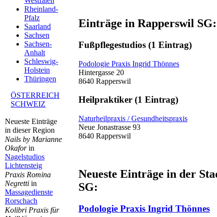
Westfalen
Rheinland-
Pfalz
Einträge in Rapperswil SG:
Saarland
Sachsen
Fußpflegestudios
(1 Eintrag)
Sachsen-
Anhalt
Schleswig-
Podologie Praxis Ingrid Thönnes
Holstein
Hintergasse 20
Thüringen
8640 Rapperswil
ÖSTERREICH
Heilpraktiker
(1 Eintrag)
SCHWEIZ
Naturheilpraxis / Gesundheitspraxis
Neueste Einträge
Neue Jonastrasse 93
in dieser Region
8640 Rapperswil
Nails by Marianne
Okafor
in
Nagelstudios
Lichtensteig
Neueste Einträge in der St
Praxis Romina
Negretti
in
SG:
Massagedienste
Rorschach
Podologie Praxis Ingrid Thönnes
Kolibri Praxis für