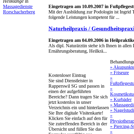
Heilklänge
in
Eingetragen am 10.09.2007 in Fußpflegest
Massagedienste
Mit der Ausbildung zur Podologin ist Ingrid
Rorschacherberg
folgende Leistungen kompetent für ...
Naturheilpraxis / Gesundheitsprax
Eingetragen am 04.09.2006 in Heilpraktik
Als dipl. Naturärztin stehe ich Ihnen in allen
Ernährungsberatung, Heilkrä...
Behandlung
» Akupunkt
» Friseure
Kostenloser Eintrag
»
Sie sind Dienstleister in
Fußpflegest
Rapperswil SG und passen in
»
einen der aufgeführten
Kosmetikstu
Bereiche? Dann tragen Sie sich
» Kurbäder
jetzt kostenlos in unser
» Massagedi
Verzeichnis ein und hinterlassen
» Nagelstud
Sie Ihre digitale Visitenkarte!
»
Klicken Sie einfach auf den für
Physiothera
Sie zutreffenden Bereich in der
» Piercing-S
Übersicht und füllen Sie das
»