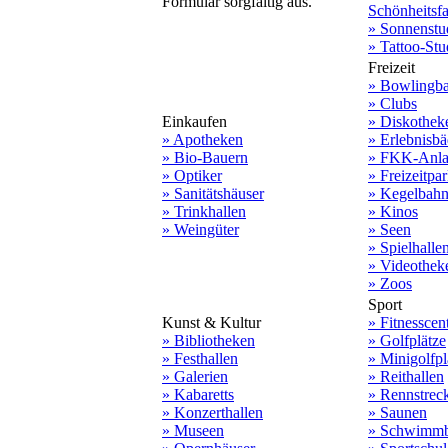
Formular sorgfältig aus.
Schönheitsf
» Sonnenstu
» Tattoo-Stu
Freizeit
» Bowlingb
» Clubs
Einkaufen
» Diskothek
» Apotheken
» Erlebnisbä
» Bio-Bauern
» FKK-Anla
» Optiker
» Freizeitpa
» Sanitätshäuser
» Kegelbah
» Trinkhallen
» Kinos
» Weingüter
» Seen
» Spielhalle
» Videothek
» Zoos
Sport
Kunst & Kultur
» Fitnesscen
» Bibliotheken
» Golfplätze
» Festhallen
» Minigolfpl
» Galerien
» Reithallen
» Kabaretts
» Rennstrec
» Konzerthallen
» Saunen
» Museen
» Schwimmb