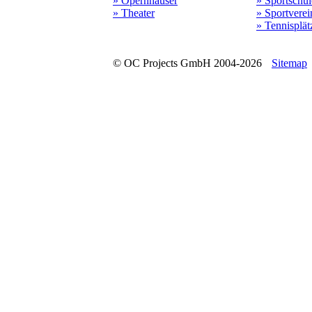
» Opernhäuser
» Sportschu
» Theater
» Sportverei
» Tennisplät
© OC Projects GmbH 2004-2026
Sitemap