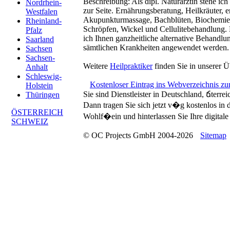
Beschreibung:
Als dipl. Naturärztin stehe ic
Nordrhein-
zur Seite. Ernährungsberatung, Heilkräuter, e
Westfalen
Akupunkturmassage, Bachblüten, Biochemie 
Rheinland-
Schröpfen, Wickel und Cellulitebehandlung. 
Pfalz
ich Ihnen ganzheitliche alternative Behandl
Saarland
sämtlichen Krankheiten angewendet werden.
Sachsen
Sachsen-
Weitere
Heilpraktiker
finden Sie in unserer Ü
Anhalt
Schleswig-
Kostenloser Eintrag ins Webverzeichnis z
Holstein
Sie sind Dienstleister in Deutschland, ճterre
Thüringen
Dann tragen Sie sich jetzt v�g kostenlos in
ÖSTERREICH
Wohlf�ein und hinterlassen Sie Ihre digitale 
SCHWEIZ
© OC Projects GmbH 2004-2026
Sitemap