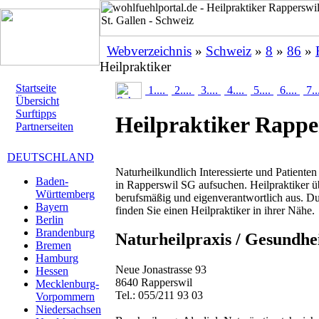
Webverzeichnis
»
Schweiz
»
8
»
86
»
Heilpraktiker
Startseite
1....
2....
3....
4....
5....
6....
7..
Übersicht
Surftipps
Heilpraktiker Rappe
Partnerseiten
DEUTSCHLAND
Naturheilkundlich Interessierte und Patiente
Baden-
in Rapperswil SG aufsuchen. Heilpraktiker ü
Württemberg
berufsmäßig und eigenverantwortlich aus. Du
Bayern
finden Sie einen Heilpraktiker in ihrer Nähe.
Berlin
Brandenburg
Naturheilpraxis / Gesundhe
Bremen
Hamburg
Neue Jonastrasse 93
Hessen
8640 Rapperswil
Mecklenburg-
Tel.: 055/211 93 03
Vorpommern
Niedersachsen