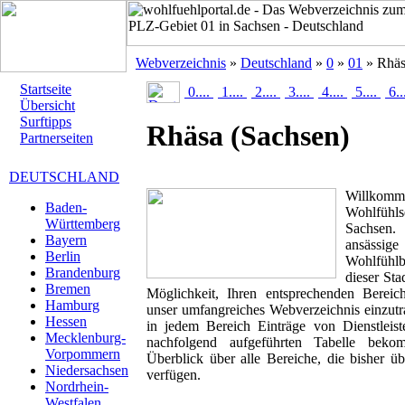
Webverzeichnis
»
Deutschland
»
0
»
01
» Rhä
Startseite
0....
1....
2....
3....
4....
5....
6..
Übersicht
Surftipps
Rhäsa
(Sachsen)
Partnerseiten
DEUTSCHLAND
Willk
Baden-
Wohlfühls
Württemberg
Sachsen. 
Bayern
ansässig
Berlin
Wohlfühlbr
Brandenburg
dieser Sta
Bremen
Möglichkeit, Ihren entsprechenden Berei
Hamburg
unser umfangreiches Webverzeichnis einzutr
Hessen
in jedem Bereich Einträge von Dienstleis
Mecklenburg-
nachfolgend aufgeführten Tabelle beko
Vorpommern
Überblick über alle Bereiche, die bisher ü
Niedersachsen
verfügen.
Nordrhein-
Westfalen