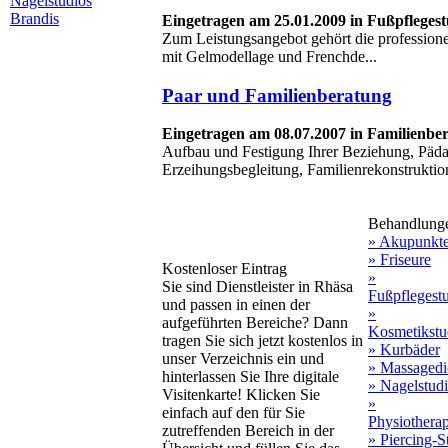
Nagelstudios
Brandis
Eingetragen am 25.01.2009 in Fußpfleges
Zum Leistungsangebot gehört die professione
mit Gelmodellage und Frenchde...
Paar und Familienberatung
Eingetragen am 08.07.2007 in Familienb
Aufbau und Festigung Ihrer Beziehung, Päd
Erzeihungsbegleitung, Familienrekonstruktion
Behandlung
» Akupunkt
» Friseure
Kostenloser Eintrag
»
Sie sind Dienstleister in Rhäsa
Fußpflegest
und passen in einen der
»
aufgeführten Bereiche? Dann
Kosmetikstu
tragen Sie sich jetzt kostenlos in
» Kurbäder
unser Verzeichnis ein und
» Massagedi
hinterlassen Sie Ihre digitale
» Nagelstud
Visitenkarte! Klicken Sie
»
einfach auf den für Sie
Physiothera
zutreffenden Bereich in der
» Piercing-S