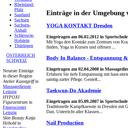
Rheinland-
Pfalz
Einträge in der Umgebung 
Saarland
Sachsen
YOGA KONTAKT Dresden
Sachsen-
Anhalt
Schleswig-
Eingetragen am 06.02.2012 in Sportschul
Holstein
Mit Yoga den Kontakt zum Zentrum von Kraf
Thüringen
finden. Yoga in Kursen und offenen ...
ÖSTERREICH
Body In Balance - Entspannung 
SCHWEIZ
Eingetragen am 02.04.2008 in Massagedie
Neueste Einträge
Erfahren Sie tiefe Entspannung mit haut-str
in dieser Region
samtig-zarter Pflege. Genieß...
Atelier Kunstgriff
in
Massagedienste
Taekwon-Do Akademie
Leipzig
HYPOXI
Eingetragen am 05.09.2007 in Sportschul
Figurzentrum
in
Traditionelle Kampfkuenste in Dresden mit G
Fitnesscenter
Dan. Unterricht aller Klassen...
Leipzig
Skin Beauty Katja
Nail Production
Hebold
in