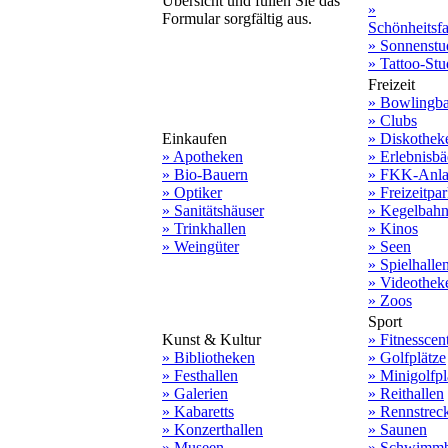
Übersicht und füllen Sie das
»
Formular sorgfältig aus.
Schönheitsf
» Sonnenstu
» Tattoo-Stu
Freizeit
» Bowlingb
» Clubs
Einkaufen
» Diskothek
» Apotheken
» Erlebnisbä
» Bio-Bauern
» FKK-Anla
» Optiker
» Freizeitpa
» Sanitätshäuser
» Kegelbah
» Trinkhallen
» Kinos
» Weingüter
» Seen
» Spielhalle
» Videothek
» Zoos
Sport
Kunst & Kultur
» Fitnesscen
» Bibliotheken
» Golfplätze
» Festhallen
» Minigolfpl
» Galerien
» Reithallen
» Kabaretts
» Rennstrec
» Konzerthallen
» Saunen
» Museen
» Schwimmb