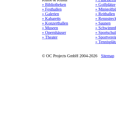
» Bibliotheken
» Golfplätze
» Festhallen
» Minigolfpl
» Galerien
» Reithallen
» Kabaretts
» Rennstrec
» Konzerthallen
» Saunen
» Museen
» Schwimmb
» Opernhäuser
» Sportschu
» Theater
» Sportverei
» Tennisplät
© OC Projects GmbH 2004-2026
Sitemap