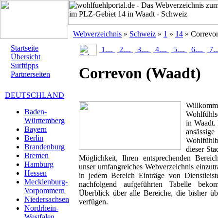
Webverzeichnis
»
Schweiz
»
1
»
14
» Correvo
Startseite
1....
2....
3....
4....
5....
6....
7..
Übersicht
Surftipps
Correvon
(Waadt)
Partnerseiten
DEUTSCHLAND
Willk
Baden-
Wohlfühls
Württemberg
in Waadt. 
Bayern
ansässig
Berlin
Wohlfühlbr
Brandenburg
dieser Sta
Bremen
Möglichkeit, Ihren entsprechenden Berei
Hamburg
unser umfangreiches Webverzeichnis einzutr
Hessen
in jedem Bereich Einträge von Dienstleis
Mecklenburg-
nachfolgend aufgeführten Tabelle beko
Vorpommern
Überblick über alle Bereiche, die bisher ü
Niedersachsen
verfügen.
Nordrhein-
Westfalen