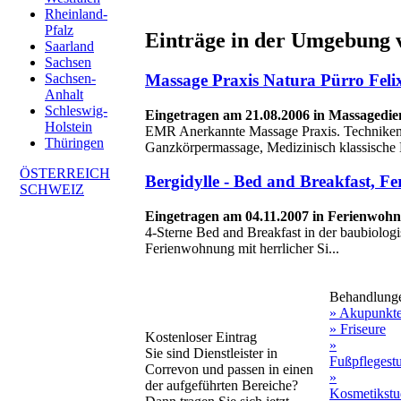
Rheinland-
Pfalz
Einträge in der Umgebung 
Saarland
Sachsen
Massage Praxis Natura Pürro Felix
Sachsen-
Anhalt
Schleswig-
Eingetragen am 21.08.2006 in Massagedien
Holstein
EMR Anerkannte Massage Praxis. Techniken
Thüringen
Ganzkörpermassage, Medizinisch klassische 
ÖSTERREICH
Bergidylle - Bed and Breakfast, 
SCHWEIZ
Eingetragen am 04.11.2007 in Ferienwoh
4-Sterne Bed and Breakfast in der baubiolog
Ferienwohnung mit herrlicher Si...
Behandlung
» Akupunkt
» Friseure
Kostenloser Eintrag
»
Sie sind Dienstleister in
Fußpflegest
Correvon und passen in einen
»
der aufgeführten Bereiche?
Kosmetikstu