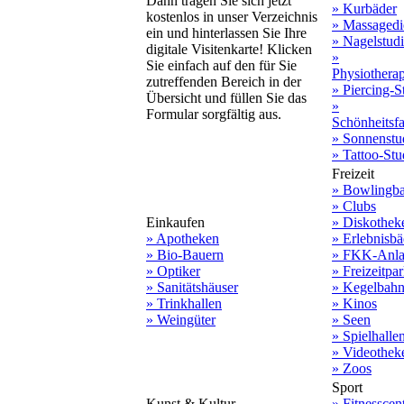
Dann tragen Sie sich jetzt
» Kurbäder
kostenlos in unser Verzeichnis
» Massagedi
ein und hinterlassen Sie Ihre
» Nagelstud
digitale Visitenkarte! Klicken
»
Sie einfach auf den für Sie
Physiothera
zutreffenden Bereich in der
» Piercing-S
Übersicht und füllen Sie das
»
Formular sorgfältig aus.
Schönheitsf
» Sonnenstu
» Tattoo-Stu
Freizeit
» Bowlingb
» Clubs
Einkaufen
» Diskothek
» Apotheken
» Erlebnisbä
» Bio-Bauern
» FKK-Anla
» Optiker
» Freizeitpa
» Sanitätshäuser
» Kegelbah
» Trinkhallen
» Kinos
» Weingüter
» Seen
» Spielhalle
» Videothek
» Zoos
Sport
Kunst & Kultur
» Fitnesscen