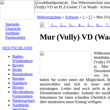
Webverzeichnis
»
Schweiz
»
1
»
17
» Mur (Vu
Startseite
1....
2....
3....
4....
5....
6....
7..
Übersicht
Surftipps
Mur (Vully) VD
(Wa
Partnerseiten
DEUTSCHLAND
Willk
Baden-
Wohlfühl
Württemberg
(Vully) VD
Bayern
in Mur 
Berlin
Dienstlei
Brandenburg
vor. Als 
Bremen
haben Sie weiter unten die Möglichkeit, I
Hamburg
auszuwählen und sich in unser umfan
Hessen
einzutragen. Leider sind noch nicht in 
Mecklenburg-
Dienstleistern vorhanden. Anhand der nachf
Vorpommern
bekommen Sie einen schnellen Überblick übe
Niedersachsen
über mindestens einen Eintrag verfügen.
Nordrhein-
Westfalen