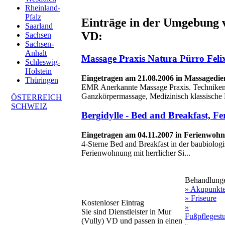
Rheinland-
Pfalz
Einträge in der Umgebung 
Saarland
VD:
Sachsen
Sachsen-
Anhalt
Massage Praxis Natura Pürro Felix
Schleswig-
Holstein
Eingetragen am 21.08.2006 in Massagedien
Thüringen
EMR Anerkannte Massage Praxis. Techniken
Ganzkörpermassage, Medizinisch klassische 
ÖSTERREICH
SCHWEIZ
Bergidylle - Bed and Breakfast, 
Eingetragen am 04.11.2007 in Ferienwoh
4-Sterne Bed and Breakfast in der baubiolog
Ferienwohnung mit herrlicher Si...
Behandlung
» Akupunkt
» Friseure
Kostenloser Eintrag
»
Sie sind Dienstleister in Mur
Fußpflegest
(Vully) VD und passen in einen