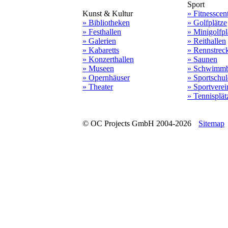
Sport
Kunst & Kultur
» Fitnesscen
» Bibliotheken
» Golfplätze
» Festhallen
» Minigolfpl
» Galerien
» Reithallen
» Kabaretts
» Rennstrec
» Konzerthallen
» Saunen
» Museen
» Schwimmb
» Opernhäuser
» Sportschu
» Theater
» Sportverei
» Tennisplät
© OC Projects GmbH 2004-2026
Sitemap