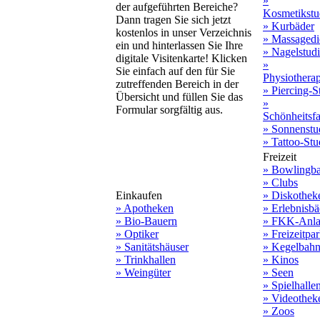
»
der aufgeführten Bereiche?
Kosmetikstu
Dann tragen Sie sich jetzt
» Kurbäder
kostenlos in unser Verzeichnis
» Massagedi
ein und hinterlassen Sie Ihre
» Nagelstud
digitale Visitenkarte! Klicken
»
Sie einfach auf den für Sie
Physiothera
zutreffenden Bereich in der
» Piercing-S
Übersicht und füllen Sie das
»
Formular sorgfältig aus.
Schönheitsf
» Sonnenstu
» Tattoo-Stu
Freizeit
» Bowlingb
» Clubs
Einkaufen
» Diskothek
» Apotheken
» Erlebnisbä
» Bio-Bauern
» FKK-Anla
» Optiker
» Freizeitpa
» Sanitätshäuser
» Kegelbah
» Trinkhallen
» Kinos
» Weingüter
» Seen
» Spielhalle
» Videothek
» Zoos