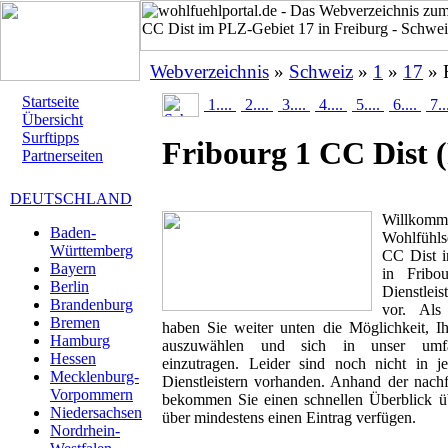
Webverzeichnis
»
Schweiz
»
1
»
17
» 
Startseite
1....
2....
3....
4....
5....
6....
7..
Übersicht
Surftipps
Fribourg 1 CC Dist
Partnerseiten
DEUTSCHLAND
Willk
Baden-
Wohlfühlse
Württemberg
CC Dist in
Bayern
in Fribo
Berlin
Dienstlei
Brandenburg
vor. Als 
Bremen
haben Sie weiter unten die Möglichkeit, I
Hamburg
auszuwählen und sich in unser umfan
Hessen
einzutragen. Leider sind noch nicht in 
Mecklenburg-
Dienstleistern vorhanden. Anhand der nachf
Vorpommern
bekommen Sie einen schnellen Überblick übe
Niedersachsen
über mindestens einen Eintrag verfügen.
Nordrhein-