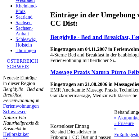
Westfalen
Rheinland-
Pfalz
Einträge in der Umgebung 
Saarland
CC Dist:
Sachsen
Sachsen-
Anhalt
Bergidylle - Bed and Breakfast, 
Schleswig-
Holstein
Eingetragen am 04.11.2007 in Ferienwoh
Thüringen
4-Sterne Bed and Breakfast in der baubiolog
Ferienwohnung mit herrlicher Si...
ÖSTERREICH
SCHWEIZ
Massage Praxis Natura Pürro Felix
Neueste Einträge
in dieser Region
Eingetragen am 21.08.2006 in Massagedien
Bergidylle - Bed and
EMR Anerkannte Massage Praxis. Techniken
Breakfast,
Ganzkörpermassage, Medizinisch klassische 
Ferienwohnung
in
Ferienwohnungen
Schwarzsee
Behandlung
Natura Vita
» Akupunkt
Naturheilpraxis &
» Friseure
Kostenloser Eintrag
Kosmetik
in
»
Sie sind Dienstleister in
Heilpraktiker
Fußpflegest
Fribourg 1 CC Dist und passen