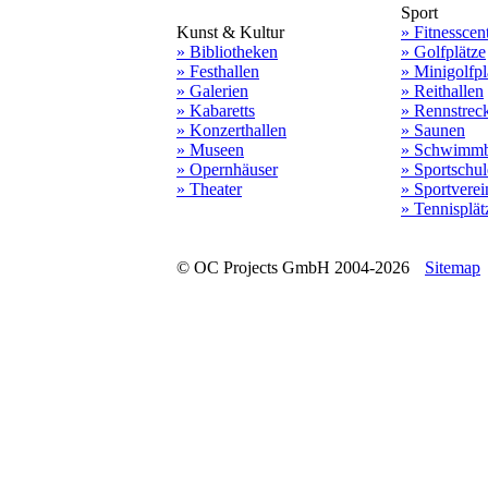
Sport
Kunst & Kultur
» Fitnesscen
» Bibliotheken
» Golfplätze
» Festhallen
» Minigolfpl
» Galerien
» Reithallen
» Kabaretts
» Rennstrec
» Konzerthallen
» Saunen
» Museen
» Schwimmb
» Opernhäuser
» Sportschu
» Theater
» Sportverei
» Tennisplät
© OC Projects GmbH 2004-2026
Sitemap