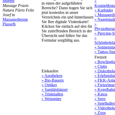
Murten
»
in einen der aufgeführten
Kosmetikstu
Massage Praxis
Bereiche? Dann tragen Sie sich
» Kurbäder
Natura Pürro Felix
jetzt kostenlos in unser
» Massagedi
Josef
in
Verzeichnis ein und hinterlassen
» Nagelstud
Massagedienste
Sie Ihre digitale Visitenkarte!
»
Plasselb
Klicken Sie einfach auf den für
Physiothera
Sie zutreffenden Bereich in der
» Piercing-S
Übersicht und füllen Sie das
»
Formular sorgfältig aus.
Schönheitsf
» Sonnenstu
» Tattoo-Stu
Freizeit
» Bowlingb
» Clubs
Einkaufen
» Diskothek
» Apotheken
» Erlebnisbä
» Bio-Bauern
» FKK-Anla
» Optiker
» Freizeitpa
» Sanitätshäuser
» Kegelbah
» Trinkhallen
» Kinos
» Weingüter
» Seen
» Spielhalle
» Videothek
» Zoos