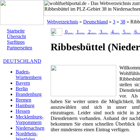
Webverzeichnis
»
Deutschland
»
3
»
38
» Ribb
Startseite
0....
1....
2....
3....
4....
5....
6..
Übersicht
Surftipps
Ribbesbüttel
(Nieder
Partnerseiten
DEUTSCHLAND
Willk
Baden-
Wohlfüh
Württemberg
Ribbesbüt
Bayern
stellen si
Berlin
Dienstlei
Brandenburg
vor. Als 
Bremen
haben Sie weiter unten die Möglichkeit, I
Hamburg
auszuwählen und sich in unser umfan
Hessen
einzutragen. Leider sind noch nicht in 
Mecklenburg-
Dienstleistern vorhanden. Anhand der nachf
Vorpommern
bekommen Sie einen schnellen Überblick übe
Niedersachsen
über mindestens einen Eintrag verfügen.
Nordrhein-
Westfalen