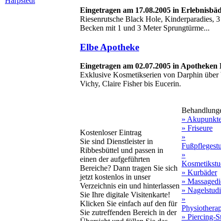
Harpstedt
Eingetragen am 17.08.2005 in Erlebnisbä
Riesenrutsche Black Hole, Kinderparadies,
Becken mit 1 und 3 Meter Sprungtürme...
Elbe Apotheke
Eingetragen am 02.07.2005 in Apotheken
Exklusive Kosmetikserien von Darphin über
Vichy, Claire Fisher bis Eucerin.
Behandlung
» Akupunkt
» Friseure
Kostenloser Eintrag
»
Sie sind Dienstleister in
Fußpflegest
Ribbesbüttel und passen in
»
einen der aufgeführten
Kosmetikstu
Bereiche? Dann tragen Sie sich
» Kurbäder
jetzt kostenlos in unser
» Massagedi
Verzeichnis ein und hinterlassen
» Nagelstud
Sie Ihre digitale Visitenkarte!
»
Klicken Sie einfach auf den für
Physiothera
Sie zutreffenden Bereich in der
» Piercing-S