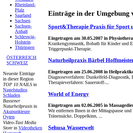
Rheinland-
Pfalz
Einträge in der Umgebung v
Saarland
Sachsen
Sport&Therapie Praxis für Sport 
Sachsen-
Anhalt
Schleswig-
Eingetragen am 30.05.2007 in Physiothe
Holstein
Krankengymnastik, Bobath für Kinder und 
Thüringen
Triggerpunkt-Therapie.
ÖSTERREICH
Naturheilpraxis Bärbel Hoffmeiste
SCHWEIZ
Eingetragen am 25.06.2008 in Heilprakti
Neueste Einträge
Diagnoseverfahren: Dunkelfeld-Diagnostik, 
in dieser Region
Therapieverfahren: Sauerstoff-...
TOP 10 NAILS
in
Nagelstudios
World of Energy
Schladen
Bassener
Eingetragen am 02.06.2005 in Massagedie
Naturheilpraxis
in
Wir entfernen Ihnen in der Mittagspause und 
Akupunkteure
Tränensäcke, Doppelkinn, ...
Oyten
Video-Taxi Media
Sehusa Wasserwelt
Store
in
Videotheken