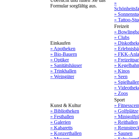
Übersicht und füllen Sie das
»
Formular sorgfältig aus.
Schönheitsf
» Sonnenstu
» Tattoo-Stu
Freizeit
» Bowlingb
» Clubs
Einkaufen
» Diskothek
» Apotheken
» Erlebnisbä
» Bio-Bauern
» FKK-Anla
» Optiker
» Freizeitpa
» Sanitätshäuser
» Kegelbah
» Trinkhallen
» Kinos
» Weingüter
» Seen
» Spielhalle
» Videothek
» Zoos
Sport
Kunst & Kultur
» Fitnesscen
» Bibliotheken
» Golfplätze
» Festhallen
» Minigolfpl
» Galerien
» Reithallen
» Kabaretts
» Rennstrec
» Konzerthallen
» Saunen
» Museen
» Schwimmb