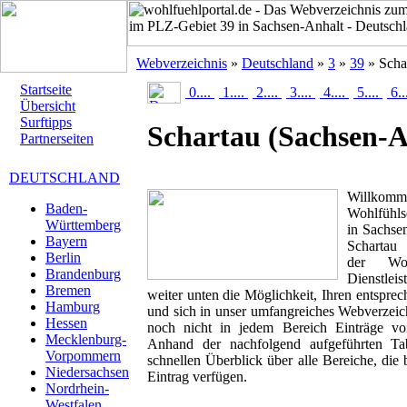
Webverzeichnis
»
Deutschland
»
3
»
39
» Scha
Startseite
0....
1....
2....
3....
4....
5....
6..
Übersicht
Surftipps
Schartau
(Sachsen-A
Partnerseiten
DEUTSCHLAND
Willk
Baden-
Wohlfühls
Württemberg
in Sachsen
Bayern
Schartau 
Berlin
der Woh
Brandenburg
Dienstlei
Bremen
weiter unten die Möglichkeit, Ihren entspr
Hamburg
und sich in unser umfangreiches Webverzeich
Hessen
noch nicht in jedem Bereich Einträge von
Mecklenburg-
Anhand der nachfolgend aufgeführten T
Vorpommern
schnellen Überblick über alle Bereiche, die 
Niedersachsen
Eintrag verfügen.
Nordrhein-
Westfalen