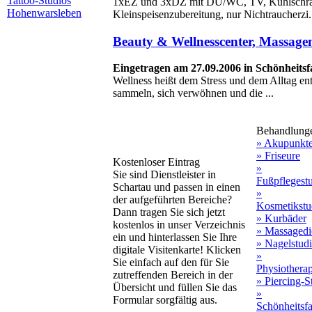
Tattoo-Studios
1xEZ und 3xDZ mit DU/WC, TV, Kühlschran
Hohenwarsleben
Kleinspeisenzubereitung, nur Nichtraucherzi.
Beauty & Wellnesscenter, Massage
Eingetragen am 27.09.2006 in Schönheits
Wellness heißt dem Stress und dem Alltag ent
sammeln, sich verwöhnen und die ...
Behandlung
» Akupunkt
» Friseure
Kostenloser Eintrag
»
Sie sind Dienstleister in
Fußpflegest
Schartau und passen in einen
»
der aufgeführten Bereiche?
Kosmetikstu
Dann tragen Sie sich jetzt
» Kurbäder
kostenlos in unser Verzeichnis
» Massagedi
ein und hinterlassen Sie Ihre
» Nagelstud
digitale Visitenkarte! Klicken
»
Sie einfach auf den für Sie
Physiothera
zutreffenden Bereich in der
» Piercing-S
Übersicht und füllen Sie das
»
Formular sorgfältig aus.
Schönheitsf