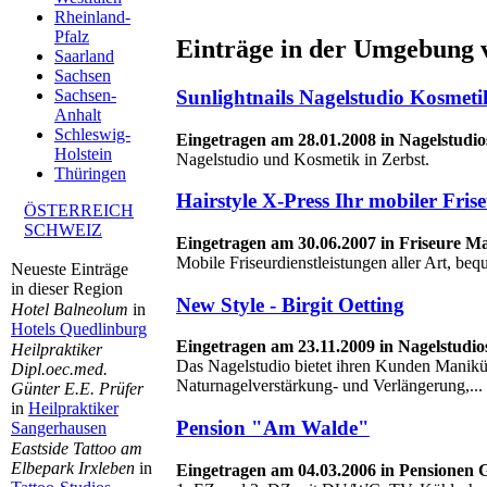
Rheinland-
Pfalz
Einträge in der Umgebung 
Saarland
Sachsen
Sunlightnails Nagelstudio Kosmeti
Sachsen-
Anhalt
Schleswig-
Eingetragen am 28.01.2008 in Nagelstudio
Holstein
Nagelstudio und Kosmetik in Zerbst.
Thüringen
Hairstyle X-Press Ihr mobiler Fris
ÖSTERREICH
SCHWEIZ
Eingetragen am 30.06.2007 in Friseure 
Mobile Friseurdienstleistungen aller Art, be
Neueste Einträge
in dieser Region
New Style - Birgit Oetting
Hotel Balneolum
in
Hotels Quedlinburg
Eingetragen am 23.11.2009 in Nagelstudi
Heilpraktiker
Das Nagelstudio bietet ihren Kunden Manikü
Dipl.oec.med.
Naturnagelverstärkung- und Verlängerung,...
Günter E.E. Prüfer
in
Heilpraktiker
Pension "Am Walde"
Sangerhausen
Eastside Tattoo am
Elbepark Irxleben
in
Eingetragen am 04.03.2006 in Pensione