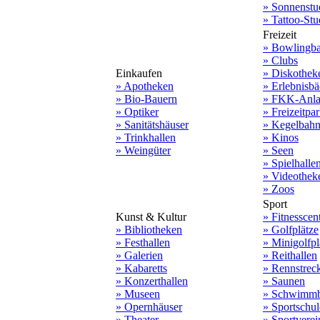
» Sonnenstu
» Tattoo-Stu
Freizeit
» Bowlingb
» Clubs
Einkaufen
» Diskothek
» Apotheken
» Erlebnisbä
» Bio-Bauern
» FKK-Anla
» Optiker
» Freizeitpa
» Sanitätshäuser
» Kegelbah
» Trinkhallen
» Kinos
» Weingüter
» Seen
» Spielhalle
» Videothek
» Zoos
Sport
Kunst & Kultur
» Fitnesscen
» Bibliotheken
» Golfplätze
» Festhallen
» Minigolfpl
» Galerien
» Reithallen
» Kabaretts
» Rennstrec
» Konzerthallen
» Saunen
» Museen
» Schwimmb
» Opernhäuser
» Sportschu
» Theater
» Sportverei