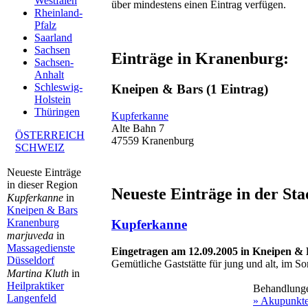
Westfalen
über mindestens einen Eintrag verfügen.
Rheinland-
Pfalz
Saarland
Sachsen
Einträge in Kranenburg:
Sachsen-
Anhalt
Schleswig-
Kneipen & Bars
(1 Eintrag)
Holstein
Thüringen
Kupferkanne
Alte Bahn 7
ÖSTERREICH
47559 Kranenburg
SCHWEIZ
Neueste Einträge
in dieser Region
Neueste Einträge in der St
Kupferkanne
in
Kneipen & Bars
Kranenburg
Kupferkanne
marjuveda
in
Massagedienste
Eingetragen am 12.09.2005 in Kneipen & 
Düsseldorf
Gemütliche Gaststätte für jung und alt, im 
Martina Kluth
in
Heilpraktiker
Behandlung
Langenfeld
» Akupunkt