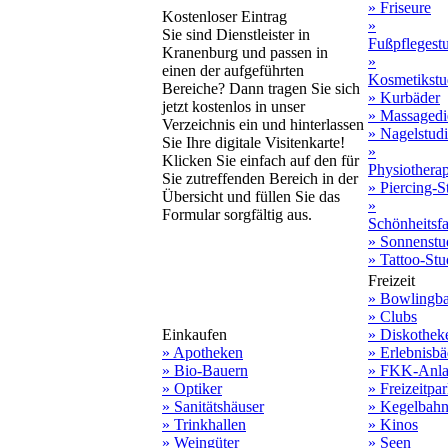
» Friseure
Kostenloser Eintrag
»
Sie sind Dienstleister in
Fußpflegest
Kranenburg und passen in
»
einen der aufgeführten
Kosmetikstu
Bereiche? Dann tragen Sie sich
» Kurbäder
jetzt kostenlos in unser
» Massagedi
Verzeichnis ein und hinterlassen
» Nagelstud
Sie Ihre digitale Visitenkarte!
»
Klicken Sie einfach auf den für
Physiothera
Sie zutreffenden Bereich in der
» Piercing-S
Übersicht und füllen Sie das
»
Formular sorgfältig aus.
Schönheitsf
» Sonnenstu
» Tattoo-Stu
Freizeit
» Bowlingb
» Clubs
Einkaufen
» Diskothek
» Apotheken
» Erlebnisbä
» Bio-Bauern
» FKK-Anla
» Optiker
» Freizeitpa
» Sanitätshäuser
» Kegelbah
» Trinkhallen
» Kinos
» Weingüter
» Seen