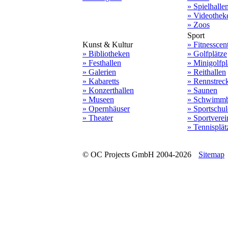
» Spielhalle
» Videothek
» Zoos
Sport
Kunst & Kultur
» Fitnesscen
» Bibliotheken
» Golfplätze
» Festhallen
» Minigolfpl
» Galerien
» Reithallen
» Kabaretts
» Rennstrec
» Konzerthallen
» Saunen
» Museen
» Schwimmb
» Opernhäuser
» Sportschu
» Theater
» Sportverei
» Tennisplät
© OC Projects GmbH 2004-2026
Sitemap