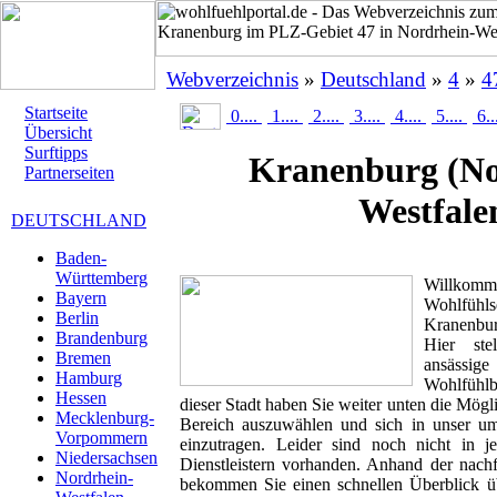
Webverzeichnis
»
Deutschland
»
4
»
4
Startseite
0....
1....
2....
3....
4....
5....
6..
Übersicht
Surftipps
Kranenburg
(No
Partnerseiten
Westfale
DEUTSCHLAND
Baden-
Württemberg
Willk
Bayern
Wohlfüh
Berlin
Kranenbur
Brandenburg
Hier ste
Bremen
ansässig
Hamburg
Wohlfühlbr
Hessen
dieser Stadt haben Sie weiter unten die Mögl
Mecklenburg-
Bereich auszuwählen und sich in unser um
Vorpommern
einzutragen. Leider sind noch nicht in 
Niedersachsen
Dienstleistern vorhanden. Anhand der nachf
Nordrhein-
bekommen Sie einen schnellen Überblick übe