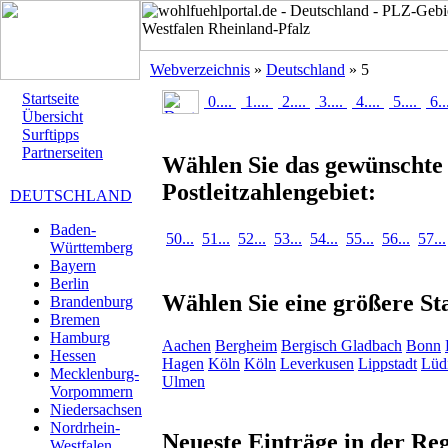
Webverzeichnis
»
Deutschland
» 5
Startseite
0....
1....
2....
3....
4....
5....
6..
Übersicht
Surftipps
Partnerseiten
Wählen Sie das gewünschte
Postleitzahlengebiet:
DEUTSCHLAND
Baden-
50...
51...
52...
53...
54...
55...
56...
57...
Württemberg
Bayern
Berlin
Wählen Sie eine größere Sta
Brandenburg
Bremen
Hamburg
Aachen
Bergheim
Bergisch Gladbach
Bonn
Hessen
Hagen
Köln
Köln
Leverkusen
Lippstadt
Lüd
Mecklenburg-
Ulmen
Vorpommern
Niedersachsen
Nordrhein-
Neueste Einträge in der Re
Westfalen