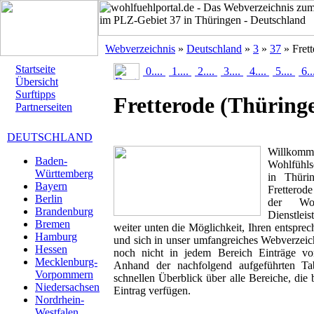
Webverzeichnis
»
Deutschland
»
3
»
37
» Frett
Startseite
0....
1....
2....
3....
4....
5....
6..
Übersicht
Surftipps
Fretterode
(Thüring
Partnerseiten
DEUTSCHLAND
Willk
Baden-
Wohlfühlse
Württemberg
in Thürin
Bayern
Fretterode
Berlin
der Woh
Brandenburg
Dienstlei
Bremen
weiter unten die Möglichkeit, Ihren entspr
Hamburg
und sich in unser umfangreiches Webverzeich
Hessen
noch nicht in jedem Bereich Einträge von
Mecklenburg-
Anhand der nachfolgend aufgeführten T
Vorpommern
schnellen Überblick über alle Bereiche, die 
Niedersachsen
Eintrag verfügen.
Nordrhein-
Westfalen