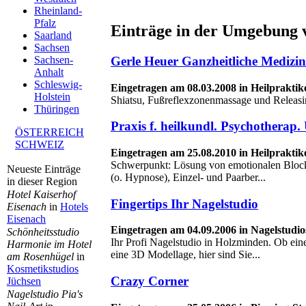
Rheinland-
Pfalz
Einträge in der Umgebung 
Saarland
Sachsen
Gerle Heuer Ganzheitliche Medizin
Sachsen-
Anhalt
Schleswig-
Eingetragen am 08.03.2008 in Heilpraktik
Holstein
Shiatsu, Fußreflexzonenmassage und Releasi
Thüringen
Praxis f. heilkundl. Psychotherap
ÖSTERREICH
SCHWEIZ
Eingetragen am 25.08.2010 in Heilpraktik
Schwerpunkt: Lösung von emotionalen Bloc
Neueste Einträge
(o. Hypnose), Einzel- und Paarber...
in dieser Region
Hotel Kaiserhof
Fingertips Ihr Nagelstudio
Eisenach
in
Hotels
Eisenach
Eingetragen am 04.09.2006 in Nagelstudi
Schönheitsstudio
Ihr Profi Nagelstudio in Holzminden. Ob ein
Harmonie im Hotel
eine 3D Modellage, hier sind Sie...
am Rosenhügel
in
Kosmetikstudios
Crazy Corner
Jüchsen
Nagelstudio Pia's