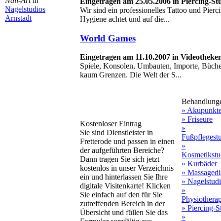
Nail-Art
in
Eingetragen am 25.05.2006 in Piercing-St
Nagelstudios
Wir sind ein professionelles Tattoo und Pier
Arnstadt
Hygiene achtet und auf die...
World Games
Eingetragen am 11.10.2007 in Videothek
Spiele, Konsolen, Umbauten, Importe, Büche
kaum Grenzen. Die Welt der S...
Behandlung
» Akupunkt
» Friseure
Kostenloser Eintrag
»
Sie sind Dienstleister in
Fußpflegest
Fretterode und passen in einen
»
der aufgeführten Bereiche?
Kosmetikstu
Dann tragen Sie sich jetzt
» Kurbäder
kostenlos in unser Verzeichnis
» Massagedi
ein und hinterlassen Sie Ihre
» Nagelstud
digitale Visitenkarte! Klicken
»
Sie einfach auf den für Sie
Physiothera
zutreffenden Bereich in der
» Piercing-S
Übersicht und füllen Sie das
»