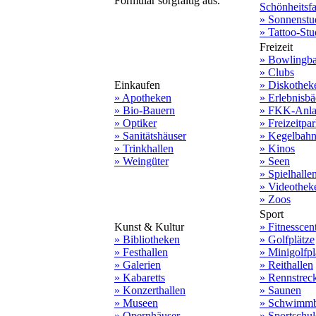
Formular sorgfältig aus.
Schönheitsf
» Sonnenstu
» Tattoo-Stu
Freizeit
» Bowlingb
» Clubs
Einkaufen
» Diskothek
» Apotheken
» Erlebnisbä
» Bio-Bauern
» FKK-Anla
» Optiker
» Freizeitpa
» Sanitätshäuser
» Kegelbah
» Trinkhallen
» Kinos
» Weingüter
» Seen
» Spielhalle
» Videothek
» Zoos
Sport
Kunst & Kultur
» Fitnesscen
» Bibliotheken
» Golfplätze
» Festhallen
» Minigolfpl
» Galerien
» Reithallen
» Kabaretts
» Rennstrec
» Konzerthallen
» Saunen
» Museen
» Schwimmb
» Opernhäuser
» Sportschu