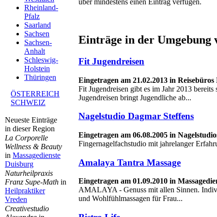
über mindestens einen Eintrag verfügen.
Rheinland-
Pfalz
Saarland
Sachsen
Einträge in der Umgebung 
Sachsen-
Anhalt
Schleswig-
Fit Jugendreisen
Holstein
Thüringen
Eingetragen am 21.02.2013 in Reisebüros
Fit Jugendreisen gibt es im Jahr 2013 bereits s
ÖSTERREICH
Jugendreisen bringt Jugendliche ab...
SCHWEIZ
Nagelstudio Dagmar Steffens
Neueste Einträge
in dieser Region
Eingetragen am 06.08.2005 in Nagelstud
La Corporelle
Fingernagelfachstudio mit jahrelanger Erfah
Wellness & Beauty
in
Massagedienste
Amalaya Tantra Massage
Duisburg
Naturheilpraxis
Eingetragen am 01.09.2010 in Massagedie
Franz Supe-Math
in
AMALAYA - Genuss mit allen Sinnen. Individ
Heilpraktiker
und Wohlfühlmassagen für Frau...
Vreden
Creativestudio