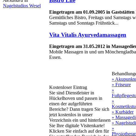
Bistro Life
Alexandra
in
Nagelstudios Wesel
Eingetragen am 01.09.2005 in Gaststätt
Gemütliches Bistro, Freitags und Samstags 
Samstags und Sonntags Frühstück...
Vita Vitalis Ayurvedamassagen
Eingetragen am 31.05.2012 in Massagedi
Mobile Massagen in und um Mönchengladbach
Essen.
Behandlung
» Akupunkt
» Friseure
Kostenloser Eintrag
»
Sie sind Dienstleister in
Fußpflegest
Hückelhoven und passen in
»
einen der aufgeführten
Kosmetikstu
Bereiche? Dann tragen Sie sich
» Kurbäder
jetzt kostenlos in unser
» Massagedi
Verzeichnis ein und hinterlassen
» Nagelstud
Sie Ihre digitale Visitenkarte!
»
Klicken Sie einfach auf den für
Physiothera