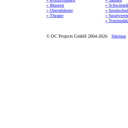
» Konzerthallen
» Saunen
» Museen
» Schwimmb
» Opernhäuser
» Sportschu
» Theater
» Sportverei
» Tennisplät
© OC Projects GmbH 2004-2026
Sitemap