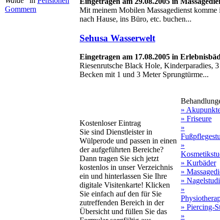
Walde"
in
Pensionen
Eingetragen am 29.08.2005 in Massagedi
Gommern
Mit meinem Mobilen Massagedienst komme ic
nach Hause, ins Büro, etc. buchen...
Sehusa Wasserwelt
Eingetragen am 17.08.2005 in Erlebnisbä
Riesenrutsche Black Hole, Kinderparadies,
Becken mit 1 und 3 Meter Sprungtürme...
Behandlung
» Akupunkt
» Friseure
Kostenloser Eintrag
»
Sie sind Dienstleister in
Fußpflegest
Wülperode und passen in einen
»
der aufgeführten Bereiche?
Kosmetikstu
Dann tragen Sie sich jetzt
» Kurbäder
kostenlos in unser Verzeichnis
» Massagedi
ein und hinterlassen Sie Ihre
» Nagelstud
digitale Visitenkarte! Klicken
»
Sie einfach auf den für Sie
Physiothera
zutreffenden Bereich in der
» Piercing-S
Übersicht und füllen Sie das
»