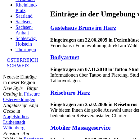
Rheinland-
Pfalz
Einträge in der Umgebung 
Saarland
Sachsen
Gästehaus Bruns im Harz
Sachsen-
Anhalt
Schleswig-
Eingetragen am 22.06.2005 in Ferienhäus
Holstein
Ferienhaus / Ferienwohnung direkt am Wald
Thüringen
Bodyartnet
ÖSTERREICH
SCHWEIZ
Eingetragen am 07.11.2010 in Tattoo-Stu
Informationen über Tattoo und Piercing. Stu
Neueste Einträge
Tattoovorlagen.
in dieser Region
New Style - Birgit
Reisebüro Harz
Oetting
in
Friseure
Osterweddingen
Eingetragen am 25.02.2006 in Reisebüros
Nageldesign Anja
Wir bieten Ihnen die große Auswahl unter de
Geese
in
bedeutenden Reiseveranstalter, Charter...
Nagelstudios
Lutherstadt
Mobiler Massageservice
Wittenberg
Pension "Am