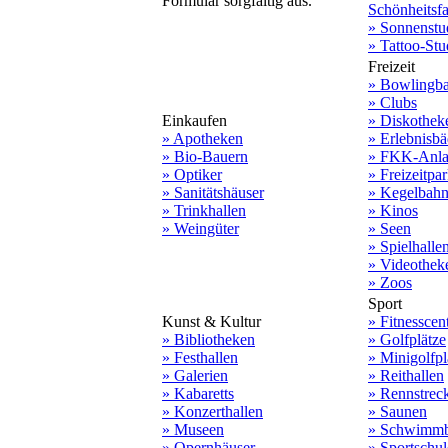
Formular sorgfältig aus.
Schönheitsf
» Sonnenstu
» Tattoo-Stu
Freizeit
» Bowlingb
» Clubs
Einkaufen
» Diskothek
» Apotheken
» Erlebnisbä
» Bio-Bauern
» FKK-Anla
» Optiker
» Freizeitpa
» Sanitätshäuser
» Kegelbah
» Trinkhallen
» Kinos
» Weingüter
» Seen
» Spielhalle
» Videothek
» Zoos
Sport
Kunst & Kultur
» Fitnesscen
» Bibliotheken
» Golfplätze
» Festhallen
» Minigolfpl
» Galerien
» Reithallen
» Kabaretts
» Rennstrec
» Konzerthallen
» Saunen
» Museen
» Schwimmb
» Opernhäuser
» Sportschu