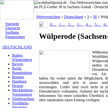
Webverzeichnis
»
Deutschland
»
3
»
38
» Wülp
Startseite
0....
1....
2....
3....
4....
5....
6..
Übersicht
Surftipps
Wülperode
(Sachsen
Partnerseiten
DEUTSCHLAND
Willk
Baden-
Wohlfüh
Württemberg
Wülperod
Bayern
stellen s
Berlin
Dienstlei
Brandenburg
vor. Als 
Bremen
haben Sie weiter unten die Möglichkeit, I
Hamburg
auszuwählen und sich in unser umfan
Hessen
einzutragen. Leider sind noch nicht in 
Mecklenburg-
Dienstleistern vorhanden. Anhand der nachf
Vorpommern
bekommen Sie einen schnellen Überblick übe
Niedersachsen
über mindestens einen Eintrag verfügen.
Nordrhein-
Westfalen