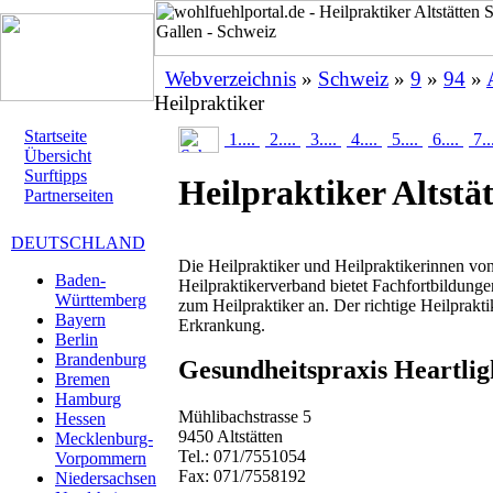
Webverzeichnis
»
Schweiz
»
9
»
94
»
Heilpraktiker
Startseite
1....
2....
3....
4....
5....
6....
7..
Übersicht
Surftipps
Heilpraktiker Altstä
Partnerseiten
DEUTSCHLAND
Die Heilpraktiker und Heilpraktikerinnen von
Baden-
Heilpraktikerverband bietet Fachfortbildung
Württemberg
zum Heilpraktiker an. Der richtige Heilprakt
Bayern
Erkrankung.
Berlin
Brandenburg
Gesundheitspraxis Heartlig
Bremen
Hamburg
Mühlibachstrasse 5
Hessen
9450 Altstätten
Mecklenburg-
Tel.: 071/7551054
Vorpommern
Fax: 071/7558192
Niedersachsen