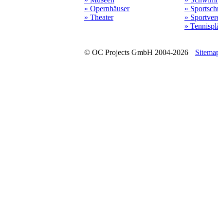
» Opernhäuser
» Sportsch
» Theater
» Sportver
» Tennispl
© OC Projects GmbH 2004-2026
Sitema