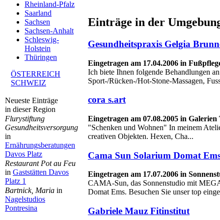
Rheinland-Pfalz
Saarland
Einträge in der Umgebung
Sachsen
Sachsen-Anhalt
Schleswig-
Gesundheitspraxis Gelgia Brun
Holstein
Thüringen
Eingetragen am 17.04.2006 in Fußpfleg
Ich biete Ihnen folgende Behandlungen an
ÖSTERREICH
Sport-/Rücken-/Hot-Stone-Massagen, Fuss
SCHWEIZ
cora s.art
Neueste Einträge
in dieser Region
Eingetragen am 07.08.2005 in Galerien
Flurystiftung
"Schenken und Wohnen" In meinem Atelier 
Gesundheitsversorgung
creativen Objekten. Hexen, Cha...
in
Ernährungsberatungen
Davos Platz
Cama Sun Solarium Domat Em
Restaurant Pot au Feu
in
Gaststätten Davos
Eingetragen am 17.07.2006 in Sonnens
Platz 1
CAMA-Sun, das Sonnenstudio mit MEG
Bartnick, Maria
in
Domat Ems. Besuchen Sie unser top einger
Nagelstudios
Pontresina
Gabriele Mauz Fitinstitut