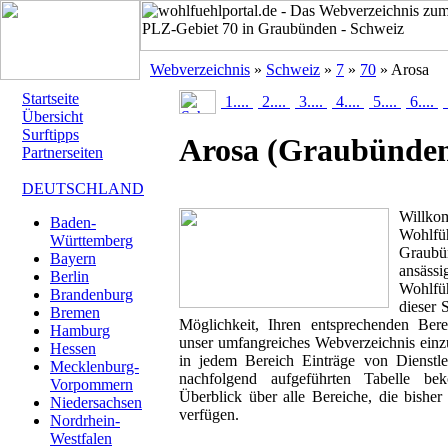
Webverzeichnis
»
Schweiz
»
7
»
70
» Arosa
Startseite
1....
2....
3....
4....
5....
6....
Übersicht
Surftipps
Arosa
(Graubünde
Partnerseiten
DEUTSCHLAND
Will
Baden-
Wohlfüh
Württemberg
Graubün
Bayern
ansäss
Berlin
Wohlfüh
Brandenburg
dieser 
Bremen
Möglichkeit, Ihren entsprechenden Ber
Hamburg
unser umfangreiches Webverzeichnis einzu
Hessen
in jedem Bereich Einträge von Dienstl
Mecklenburg-
nachfolgend aufgeführten Tabelle be
Vorpommern
Überblick über alle Bereiche, die bisher
Niedersachsen
verfügen.
Nordrhein-
Westfalen