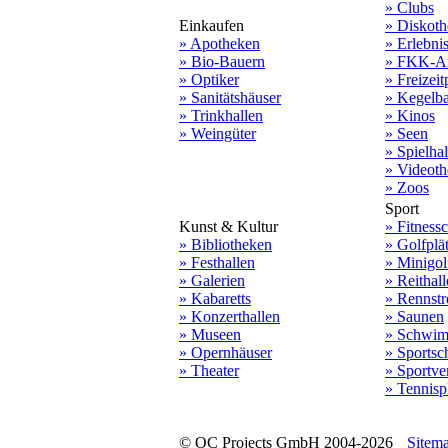
» Clubs
Einkaufen
» Diskot
» Apotheken
» Erlebni
» Bio-Bauern
» FKK-A
» Optiker
» Freizeit
» Sanitätshäuser
» Kegelb
» Trinkhallen
» Kinos
» Weingüter
» Seen
» Spielha
» Videot
» Zoos
Sport
Kunst & Kultur
» Fitnessc
» Bibliotheken
» Golfplä
» Festhallen
» Minigol
» Galerien
» Reithal
» Kabaretts
» Rennstr
» Konzerthallen
» Saunen
» Museen
» Schwi
» Opernhäuser
» Sportsc
» Theater
» Sportve
» Tennisp
© OC Projects GmbH 2004-2026
Sitem