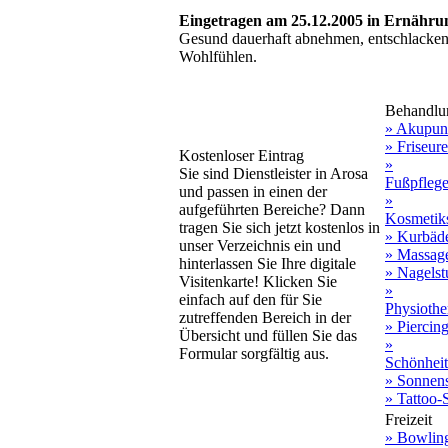
Eingetragen am 25.12.2005 in Ernähr
Gesund dauerhaft abnehmen, entschlacken
Wohlfühlen.
Behandlu
» Akupun
» Friseure
Kostenloser Eintrag
»
Sie sind Dienstleister in Arosa
Fußpflege
und passen in einen der
»
aufgeführten Bereiche? Dann
Kosmetiks
tragen Sie sich jetzt kostenlos in
» Kurbäd
unser Verzeichnis ein und
» Massage
hinterlassen Sie Ihre digitale
» Nagelst
Visitenkarte! Klicken Sie
»
einfach auf den für Sie
Physiothe
zutreffenden Bereich in der
» Piercin
Übersicht und füllen Sie das
»
Formular sorgfältig aus.
Schönhei
» Sonnens
» Tattoo-
Freizeit
» Bowlin