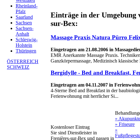
Westfalen
Rheinland-
Pfalz
Einträge in der Umgebung 
Saarland
sur-Bex:
Sachsen
Sachsen-
Anhalt
Massage Praxis Natura Pürro Felix
Schleswig-
Holstein
Eingetragen am 21.08.2006 in Massagedien
Thüringen
EMR Anerkannte Massage Praxis. Techniken
Ganzkörpermassage, Medizinisch klassische 
ÖSTERREICH
SCHWEIZ
Bergidylle - Bed and Breakfast, 
Eingetragen am 04.11.2007 in Ferienwoh
4-Sterne Bed and Breakfast in der baubiolog
Ferienwohnung mit herrlicher Si...
Behandlung
» Akupunkt
» Friseure
Kostenloser Eintrag
»
Sie sind Dienstleister in
Fußpflegest
Frenières-sur-Bex und passen in