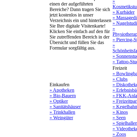
»
einen der aufgeführten
Kosmetikstu
Bereiche? Dann tragen Sie sich
» Kurbäder
jetzt kostenlos in unser
» Massagedi
Verzeichnis ein und hinterlassen
» Nagelstud
Sie Ihre digitale Visitenkarte!
»
Klicken Sie einfach auf den für
Physiothera
Sie zutreffenden Bereich in der
» Piercing-S
Übersicht und füllen Sie das
»
Formular sorgfältig aus.
Schönheitsf
» Sonnenstu
» Tattoo-Stu
Freizeit
» Bowlingb
» Clubs
Einkaufen
» Diskothek
» Apotheken
» Erlebnisbä
» Bio-Bauern
» FKK-Anla
» Optiker
» Freizeitpa
» Sanitätshäuser
» Kegelbah
» Trinkhallen
» Kinos
» Weingüter
» Seen
» Spielhalle
» Videothek
» Zoos