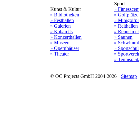
Sport
Kunst & Kultur
» Fitnesscen
» Bibliotheken
» Golfplätze
» Festhallen
» Minigolfpl
» Galerien
» Reithallen
» Kabaretts
» Rennstrec
» Konzerthallen
» Saunen
» Museen
» Schwimmb
» Opernhäuser
» Sportschu
» Theater
» Sportverei
» Tennisplät
© OC Projects GmbH 2004-2026
Sitemap