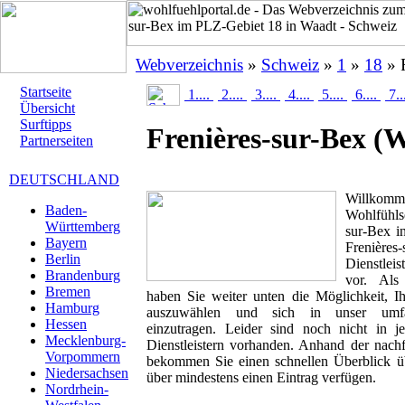
Webverzeichnis
»
Schweiz
»
1
»
18
» F
Startseite
1....
2....
3....
4....
5....
6....
7..
Übersicht
Surftipps
Frenières-sur-Bex
(W
Partnerseiten
DEUTSCHLAND
Willk
Baden-
Wohlfühlse
Württemberg
sur-Bex in
Bayern
Frenièr
Berlin
Dienstlei
Brandenburg
vor. Als 
Bremen
haben Sie weiter unten die Möglichkeit, I
Hamburg
auszuwählen und sich in unser umfan
Hessen
einzutragen. Leider sind noch nicht in 
Mecklenburg-
Dienstleistern vorhanden. Anhand der nachf
Vorpommern
bekommen Sie einen schnellen Überblick übe
Niedersachsen
über mindestens einen Eintrag verfügen.
Nordrhein-