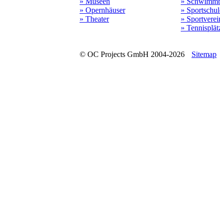
» Museen
» Schwimmb
» Opernhäuser
» Sportschu
» Theater
» Sportverei
» Tennisplät
© OC Projects GmbH 2004-2026
Sitemap