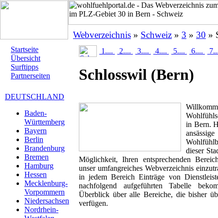
Webverzeichnis
»
Schweiz
»
3
»
30
» 
Startseite
1....
2....
3....
4....
5....
6....
7..
Übersicht
Surftipps
Schlosswil
(Bern)
Partnerseiten
DEUTSCHLAND
Willk
Baden-
Wohlfühlse
Württemberg
in Bern. H
Bayern
ansässig
Berlin
Wohlfühlbr
Brandenburg
dieser Sta
Bremen
Möglichkeit, Ihren entsprechenden Berei
Hamburg
unser umfangreiches Webverzeichnis einzutr
Hessen
in jedem Bereich Einträge von Dienstleis
Mecklenburg-
nachfolgend aufgeführten Tabelle beko
Vorpommern
Überblick über alle Bereiche, die bisher ü
Niedersachsen
verfügen.
Nordrhein-