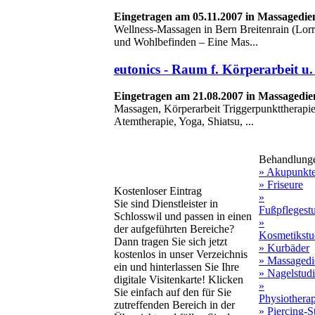
Eingetragen am 05.11.2007 in Massagedie
Wellness-Massagen in Bern Breitenrain (Lorr
und Wohlbefinden – Eine Mas...
eutonics - Raum f. Körperarbeit u
Eingetragen am 21.08.2007 in Massagedie
Massagen, Körperarbeit Triggerpunkttherapie
Atemtherapie, Yoga, Shiatsu, ...
Behandlung
» Akupunkt
» Friseure
Kostenloser Eintrag
»
Sie sind Dienstleister in
Fußpflegest
Schlosswil und passen in einen
»
der aufgeführten Bereiche?
Kosmetikstu
Dann tragen Sie sich jetzt
» Kurbäder
kostenlos in unser Verzeichnis
» Massagedi
ein und hinterlassen Sie Ihre
» Nagelstud
digitale Visitenkarte! Klicken
»
Sie einfach auf den für Sie
Physiothera
zutreffenden Bereich in der
» Piercing-S