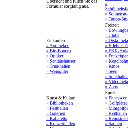
Übersicht und füllen Sie das
»
Formular sorgfältig aus.
Schönheitsf
» Sonnenstu
» Tattoo-Stu
Freizeit
» Bowlingb
» Clubs
Einkaufen
» Diskothek
» Apotheken
» Erlebnisbä
» Bio-Bauern
» FKK-Anla
» Optiker
» Freizeitpa
» Sanitätshäuser
» Kegelbah
» Trinkhallen
» Kinos
» Weingüter
» Seen
» Spielhalle
» Videothek
» Zoos
Sport
Kunst & Kultur
» Fitnesscen
» Bibliotheken
» Golfplätze
» Festhallen
» Minigolfpl
» Galerien
» Reithallen
» Kabaretts
» Rennstrec
» Konzerthallen
» Saunen