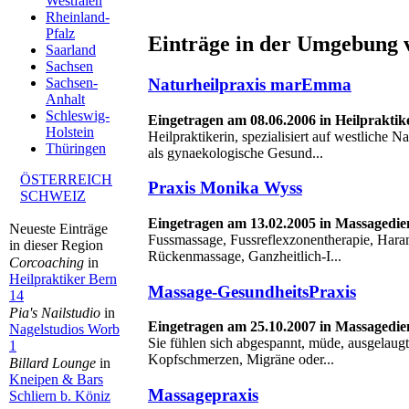
Westfalen
Rheinland-
Pfalz
Einträge in der Umgebung v
Saarland
Sachsen
Naturheilpraxis marEmma
Sachsen-
Anhalt
Schleswig-
Eingetragen am 08.06.2006 in Heilpraktik
Holstein
Heilpraktikerin, spezialisiert auf westliche N
Thüringen
als gynaekologische Gesund...
ÖSTERREICH
Praxis Monika Wyss
SCHWEIZ
Eingetragen am 13.02.2005 in Massagedie
Neueste Einträge
Fussmassage, Fussreflexzonentherapie, Hara
in dieser Region
Rückenmassage, Ganzheitlich-I...
Corcoaching
in
Heilpraktiker Bern
Massage-GesundheitsPraxis
14
Pia's Nailstudio
in
Eingetragen am 25.10.2007 in Massagedie
Nagelstudios Worb
Sie fühlen sich abgespannt, müde, ausgelaug
1
Kopfschmerzen, Migräne oder...
Billard Lounge
in
Kneipen & Bars
Massagepraxis
Schliern b. Köniz