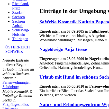
Rheinland-
Pfalz
Einträge in der Umgebung v
Saarland
Sachsen
SaWeNa Kosmetik Kathrin Papen
Sachsen-
Anhalt
Schleswig-
Eingetragen am 07.09.2005 in Fußpflegest
Holstein
Wir bieten Ihnen ein reichhaltiges Angebot a
Thüringen
Wohlfühlbehandlungen, Massagen, Hand- u..
ÖSTERREICH
Nageldesign Anja Geese
SCHWEIZ
Eingetragen am 25.02.2009 in Nagelstudio
Neueste Einträge
Angebot: Fingernagelmodellage, Zehnagelmo
in dieser Region
Geltechnik, Naturnagelmodellage, Kun...
Urlaub mit Hund im
schönen Sachsen-
Urlaub mit Hund im schönen Sach
Anhalt
in
Ferienwohnungen
Eingetragen am 06.05.2010 in Ferienwo
Schönburg
Ein herrlicher Blick über das Saaletal von Ih
Mobile Kosmetik &
so richtig schön werden...
Fußpflege Ramona
Seelig
in
Natur- und Erholungszentrum Wi
Fußpflegestudios
Lückstedt