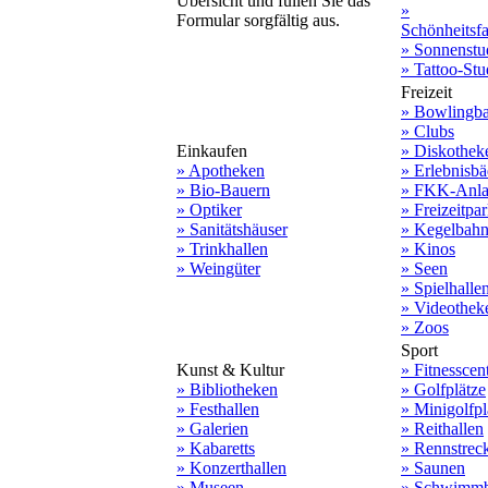
Übersicht und füllen Sie das
»
Formular sorgfältig aus.
Schönheitsf
» Sonnenstu
» Tattoo-Stu
Freizeit
» Bowlingb
» Clubs
Einkaufen
» Diskothek
» Apotheken
» Erlebnisbä
» Bio-Bauern
» FKK-Anla
» Optiker
» Freizeitpa
» Sanitätshäuser
» Kegelbah
» Trinkhallen
» Kinos
» Weingüter
» Seen
» Spielhalle
» Videothek
» Zoos
Sport
Kunst & Kultur
» Fitnesscen
» Bibliotheken
» Golfplätze
» Festhallen
» Minigolfpl
» Galerien
» Reithallen
» Kabaretts
» Rennstrec
» Konzerthallen
» Saunen
» Museen
» Schwimmb