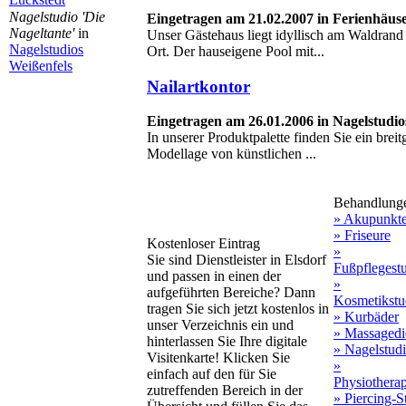
Nagelstudio 'Die
Eingetragen am 21.02.2007 in Ferienhäus
Nageltante'
in
Unser Gästehaus liegt idyllisch am Waldrand 
Nagelstudios
Ort. Der hauseigene Pool mit...
Weißenfels
Nailartkontor
Eingetragen am 26.01.2006 in Nagelstudio
In unserer Produktpalette finden Sie ein breit
Modellage von künstlichen ...
Behandlung
» Akupunkt
» Friseure
Kostenloser Eintrag
»
Sie sind Dienstleister in Elsdorf
Fußpflegest
und passen in einen der
»
aufgeführten Bereiche? Dann
Kosmetikstu
tragen Sie sich jetzt kostenlos in
» Kurbäder
unser Verzeichnis ein und
» Massagedi
hinterlassen Sie Ihre digitale
» Nagelstud
Visitenkarte! Klicken Sie
»
einfach auf den für Sie
Physiothera
zutreffenden Bereich in der
» Piercing-S