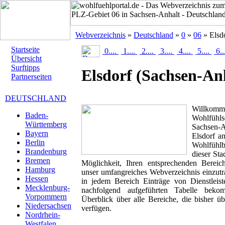
Webverzeichnis
»
Deutschland
»
0
»
06
» Elsd
Startseite
0....
1....
2....
3....
4....
5....
6..
Übersicht
Surftipps
Elsdorf
(Sachsen-An
Partnerseiten
DEUTSCHLAND
Willk
Baden-
Wohlfühlse
Württemberg
Sachsen-A
Bayern
Elsdorf an
Berlin
Wohlfühlbr
Brandenburg
dieser Sta
Bremen
Möglichkeit, Ihren entsprechenden Berei
Hamburg
unser umfangreiches Webverzeichnis einzutr
Hessen
in jedem Bereich Einträge von Dienstleis
Mecklenburg-
nachfolgend aufgeführten Tabelle beko
Vorpommern
Überblick über alle Bereiche, die bisher ü
Niedersachsen
verfügen.
Nordrhein-
Westfalen