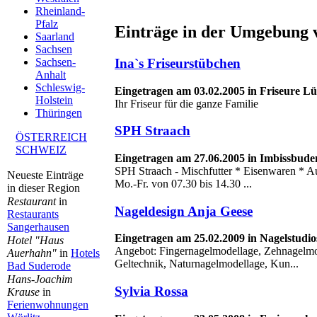
Rheinland-
Pfalz
Einträge in der Umgebung 
Saarland
Sachsen
Ina`s Friseurstübchen
Sachsen-
Anhalt
Schleswig-
Eingetragen am 03.02.2005 in Friseure Lü
Holstein
Ihr Friseur für die ganze Familie
Thüringen
SPH Straach
ÖSTERREICH
SCHWEIZ
Eingetragen am 27.06.2005 in Imbissbude
SPH Straach - Mischfutter * Eisenwaren * Au
Neueste Einträge
Mo.-Fr. von 07.30 bis 14.30 ...
in dieser Region
Restaurant
in
Nageldesign Anja Geese
Restaurants
Sangerhausen
Eingetragen am 25.02.2009 in Nagelstudio
Hotel "Haus
Angebot: Fingernagelmodellage, Zehnagelmo
Auerhahn"
in
Hotels
Geltechnik, Naturnagelmodellage, Kun...
Bad Suderode
Hans-Joachim
Sylvia Rossa
Krause
in
Ferienwohnungen