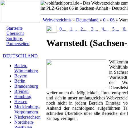
Webverzeichnis
»
Deutschland
»
0
»
06
» Warn
Startseite
0....
1....
2....
3....
4....
5....
6..
Übersicht
Surftipps
Warnstedt
(Sachsen-
Partnerseiten
DEUTSCHLAND
Willk
Baden-
Wohlfühlse
Württemberg
in Sachsen
Bayern
Warnstedt
Berlin
der Woh
Brandenburg
Dienstlei
Bremen
weiter unten die Möglichkeit, Ihren entspr
Hamburg
und sich in unser umfangreiches Webverzeich
Hessen
noch nicht in jedem Bereich Einträge von
Mecklenburg-
Anhand der nachfolgend aufgeführten T
Vorpommern
schnellen Überblick über alle Bereiche, die 
Niedersachsen
Eintrag verfügen.
Nordrhein-
Westfalen