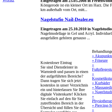
Wörlitz
Eingetragen am 23.05.2008 in Ferienwoh
Königerode ist ein kleiner Ort im Harz. Die 
km außerhalb vom Ort, mitt...
Nagelstufio Nail-Dealer.eu
Eingetragen am 25.10.2010 in Nagelstudio
Nagelmodellage in Gel und Acryl. Individuell
ausgefallen gehören genauso ...
Behandlung
» Akupunkt
» Friseure
Kostenloser Eintrag
»
Sie sind Dienstleister in
Fußpflegest
Warnstedt und passen in einen
»
der aufgeführten Bereiche?
Kosmetikstu
Dann tragen Sie sich jetzt
» Kurbäder
kostenlos in unser Verzeichnis
» Massagedi
ein und hinterlassen Sie Ihre
» Nagelstud
digitale Visitenkarte! Klicken
»
Sie einfach auf den für Sie
Physiothera
zutreffenden Bereich in der
» Piercing-S
Übersicht und füllen Sie das
»