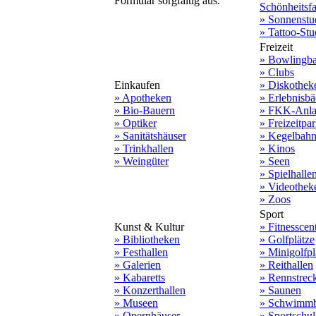
Formular sorgfältig aus.
Schönheitsf
» Sonnenstu
» Tattoo-Stu
Freizeit
» Bowlingb
» Clubs
Einkaufen
» Diskothek
» Apotheken
» Erlebnisbä
» Bio-Bauern
» FKK-Anla
» Optiker
» Freizeitpa
» Sanitätshäuser
» Kegelbah
» Trinkhallen
» Kinos
» Weingüter
» Seen
» Spielhalle
» Videothek
» Zoos
Sport
Kunst & Kultur
» Fitnesscen
» Bibliotheken
» Golfplätze
» Festhallen
» Minigolfpl
» Galerien
» Reithallen
» Kabaretts
» Rennstrec
» Konzerthallen
» Saunen
» Museen
» Schwimmb
» Opernhäuser
» Sportschu