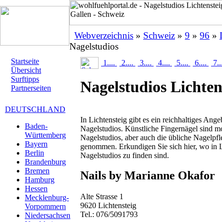
Webverzeichnis
»
Schweiz
»
9
»
96
»
Nagelstudios
Startseite
1....
2....
3....
4....
5....
6....
7..
Übersicht
Surftipps
Nagelstudios Lichten
Partnerseiten
DEUTSCHLAND
In Lichtensteig gibt es ein reichhaltiges Ange
Baden-
Nagelstudios. Künstliche Fingernägel sind 
Württemberg
Nagelstudios, aber auch die übliche Nagelpf
Bayern
genommen. Erkundigen Sie sich hier, wo in Li
Berlin
Nagelstudios zu finden sind.
Brandenburg
Bremen
Nails by Marianne Okafor
Hamburg
Hessen
Alte Strasse 1
Mecklenburg-
9620 Lichtensteig
Vorpommern
Tel.: 076/5091793
Niedersachsen