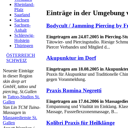
Rheinland-
Pfalz
Einträge in der Umgebung 
Saarland
Sachsen
Bodycult / Jamming Piercing by F
Sachsen-
Anhalt
Schleswig-
Eingetragen am 24.07.2005 in Piercing-S
Holstein
Tätowier- und Piercingstudio. Riesige Schm
Thüringen
Piercer Verbandes und Mitglied d...
ÖSTERREICH
Akupunktur im Dorf
SCHWEIZ
Eingetragen am 18.08.2005 in Akupunkt
Neueste Einträge
Praxis für Akupunktur und Traditionelle Chi
in dieser Region
gegen Voranmeldung.
skin deep art
GmbH, tattoo und
Praxis Romina Negretti
piercing, St.Gallen
in
Tattoo-Studios St.
Eingetragen am 17.04.2006 in Massagedie
Gallen
Entspannung und Vitalität im Einklang. Klas
Yan Lin TCM Tuina-
Massage, Fussreflexzonenmassage, B...
Massagen
in
Massagedienste St.
Kolibri Praxis für Heilklänge
Gallen