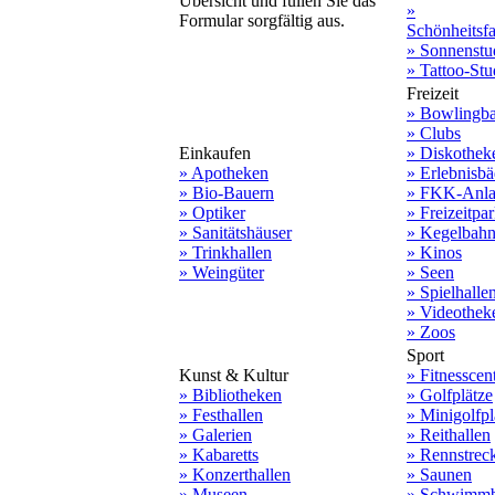
Übersicht und füllen Sie das
»
Formular sorgfältig aus.
Schönheitsf
» Sonnenstu
» Tattoo-Stu
Freizeit
» Bowlingb
» Clubs
Einkaufen
» Diskothek
» Apotheken
» Erlebnisbä
» Bio-Bauern
» FKK-Anla
» Optiker
» Freizeitpa
» Sanitätshäuser
» Kegelbah
» Trinkhallen
» Kinos
» Weingüter
» Seen
» Spielhalle
» Videothek
» Zoos
Sport
Kunst & Kultur
» Fitnesscen
» Bibliotheken
» Golfplätze
» Festhallen
» Minigolfpl
» Galerien
» Reithallen
» Kabaretts
» Rennstrec
» Konzerthallen
» Saunen
» Museen
» Schwimmb