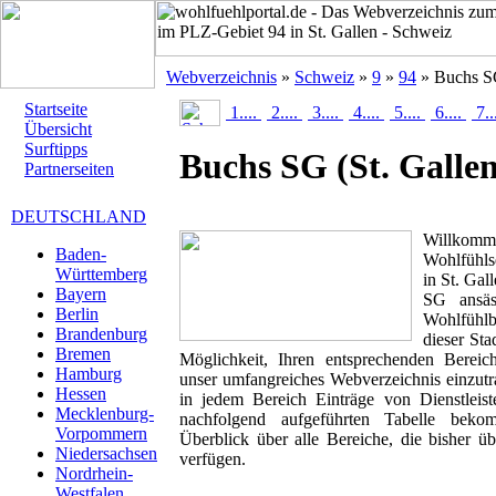
Webverzeichnis
»
Schweiz
»
9
»
94
» Buchs 
Startseite
1....
2....
3....
4....
5....
6....
7..
Übersicht
Surftipps
Buchs SG
(St. Galle
Partnerseiten
DEUTSCHLAND
Willk
Baden-
Wohlfühls
Württemberg
in St. Gal
Bayern
SG ansäss
Berlin
Wohlfühlbr
Brandenburg
dieser Sta
Bremen
Möglichkeit, Ihren entsprechenden Berei
Hamburg
unser umfangreiches Webverzeichnis einzutr
Hessen
in jedem Bereich Einträge von Dienstleis
Mecklenburg-
nachfolgend aufgeführten Tabelle beko
Vorpommern
Überblick über alle Bereiche, die bisher ü
Niedersachsen
verfügen.
Nordrhein-
Westfalen