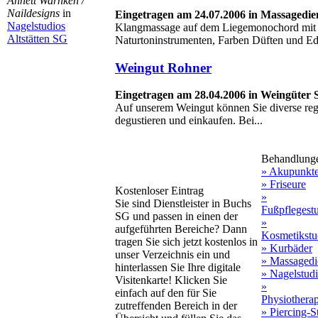
Annett Warnken /
Naildesigns
in
Eingetragen am 24.07.2006 in Massagedie
Nagelstudios
Klangmassage auf dem Liegemonochord mit 
Altstätten SG
Naturtoninstrumenten, Farben Düften und Ede
Weingut Rohner
Eingetragen am 28.04.2006 in Weingüter 
Auf unserem Weingut können Sie diverse reg
degustieren und einkaufen. Bei...
Behandlung
» Akupunkt
» Friseure
Kostenloser Eintrag
»
Sie sind Dienstleister in Buchs
Fußpflegest
SG und passen in einen der
»
aufgeführten Bereiche? Dann
Kosmetikstu
tragen Sie sich jetzt kostenlos in
» Kurbäder
unser Verzeichnis ein und
» Massagedi
hinterlassen Sie Ihre digitale
» Nagelstud
Visitenkarte! Klicken Sie
»
einfach auf den für Sie
Physiothera
zutreffenden Bereich in der
» Piercing-S