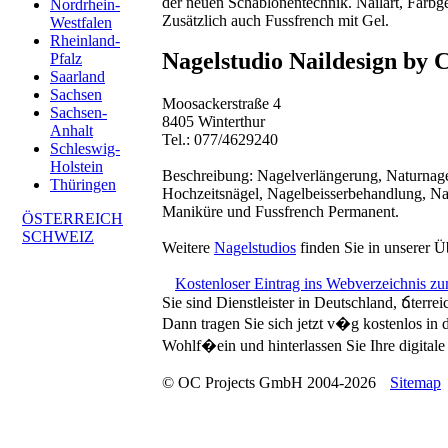
der neuen Schablonentechnik. Nailart, Farbg
Nordrhein-
Zusätzlich auch Fussfrench mit Gel.
Westfalen
Rheinland-
Nagelstudio Naildesign by 
Pfalz
Saarland
Sachsen
Moosackerstraße 4
Sachsen-
8405 Winterthur
Anhalt
Tel.: 077/4629240
Schleswig-
Holstein
Beschreibung:
Nagelverlängerung, Naturnage
Thüringen
Hochzeitsnägel, Nagelbeisserbehandlung, Nai
Maniküre und Fussfrench Permanent.
ÖSTERREICH
SCHWEIZ
Weitere
Nagelstudios
finden Sie in unserer Ü
Kostenloser Eintrag ins Webverzeichnis z
Sie sind Dienstleister in Deutschland, ճterre
Dann tragen Sie sich jetzt v�g kostenlos in
Wohlf�ein und hinterlassen Sie Ihre digitale 
© OC Projects GmbH 2004-2026
Sitemap