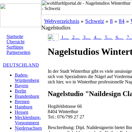
Webverzeichnis
»
Schweiz
»
8
»
84
»
Nagelstudios
Startseite
1....
2....
3....
4....
5....
6....
7..
Übersicht
Surftipps
Nagelstudios Winter
Partnerseiten
DEUTSCHLAND
In der Stadt Winterthur gibt es viele ansässi
Baden-
sich von Spezialisten die Nägel auf Vorderm
Württemberg
sich hier, wo in Winterthur professionelle Nag
Bayern
Berlin
Nagelstudio "Naildesign Cl
Brandenburg
Bremen
Hegifeldstrasse 66
Hamburg
8404 Winterthur
Hessen
Tel.: 076/799 27 27
Mecklenburg-
Vorpommern
Beschreibung:
Dipl. Naildesignerin bietet Ih
Niedersachsen