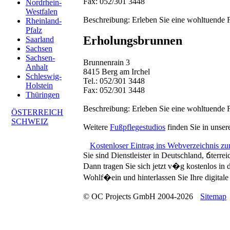
Fax: 052/301 3448
Nordrhein-
Westfalen
Beschreibung:
Erleben Sie eine wohltuende F
Rheinland-
Pfalz
Erholungsbrunnen
Saarland
Sachsen
Sachsen-
Brunnenrain 3
Anhalt
8415 Berg am Irchel
Schleswig-
Tel.: 052/301 3448
Holstein
Fax: 052/301 3448
Thüringen
Beschreibung:
Erleben Sie eine wohltuende F
ÖSTERREICH
SCHWEIZ
Weitere
Fußpflegestudios
finden Sie in unser
Kostenloser Eintrag ins Webverzeichnis z
Sie sind Dienstleister in Deutschland, ճterre
Dann tragen Sie sich jetzt v�g kostenlos in
Wohlf�ein und hinterlassen Sie Ihre digitale 
© OC Projects GmbH 2004-2026
Sitemap