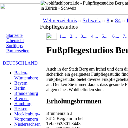
Webverzeichnis
»
Schweiz
»
8
»
84
»
Fußpflegestudios
Startseite
1....
2....
3....
4....
5....
6....
7..
Übersicht
Surftipps
Fußpflegestudios Be
Partnerseiten
DEUTSCHLAND
Auch in der Stadt Berg am Irchel und dem d
Baden-
sicherlich ein geeignetes Fußpflegestudio fin
Württemberg
Fußpflegestudio bietet diverse Fußpflegeb
Bayern
an. Denken Sie immer daran, dass gesunde F
Berlin
allgemeines Wohlbefinden sind.
Brandenburg
Bremen
Erholungsbrunnen
Hamburg
Hessen
Brunnenrain 3
Mecklenburg-
8415 Berg am Irchel
Vorpommern
Tel.: 052/301 3448
Niedersachsen