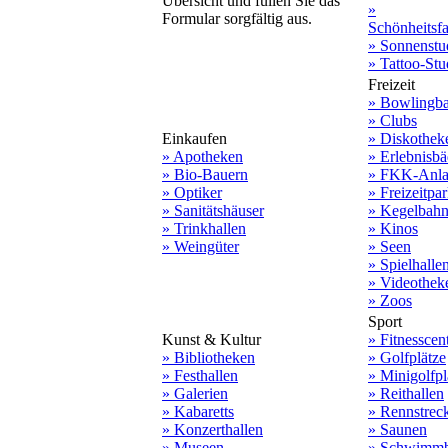
Übersicht und füllen Sie das
»
Formular sorgfältig aus.
Schönheitsf
» Sonnenstu
» Tattoo-Stu
Freizeit
» Bowlingb
» Clubs
Einkaufen
» Diskothek
» Apotheken
» Erlebnisbä
» Bio-Bauern
» FKK-Anla
» Optiker
» Freizeitpa
» Sanitätshäuser
» Kegelbah
» Trinkhallen
» Kinos
» Weingüter
» Seen
» Spielhalle
» Videothek
» Zoos
Sport
Kunst & Kultur
» Fitnesscen
» Bibliotheken
» Golfplätze
» Festhallen
» Minigolfpl
» Galerien
» Reithallen
» Kabaretts
» Rennstrec
» Konzerthallen
» Saunen
» Museen
» Schwimmb