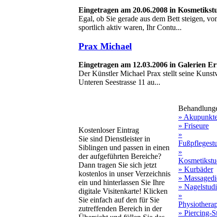
Eingetragen am 20.06.2008 in Kosmetikst
Egal, ob Sie gerade aus dem Bett steigen,
sportlich aktiv waren, Ihr Contu...
Prax Michael
Eingetragen am 12.03.2006 in Galerien E
Der Künstler Michael Prax stellt seine Kunstw
Unteren Seestrasse 11 au...
Behandlung
» Akupunkt
» Friseure
Kostenloser Eintrag
»
Sie sind Dienstleister in
Fußpflegest
Siblingen und passen in einen
»
der aufgeführten Bereiche?
Kosmetikstu
Dann tragen Sie sich jetzt
» Kurbäder
kostenlos in unser Verzeichnis
» Massagedi
ein und hinterlassen Sie Ihre
» Nagelstud
digitale Visitenkarte! Klicken
»
Sie einfach auf den für Sie
Physiothera
zutreffenden Bereich in der
» Piercing-S