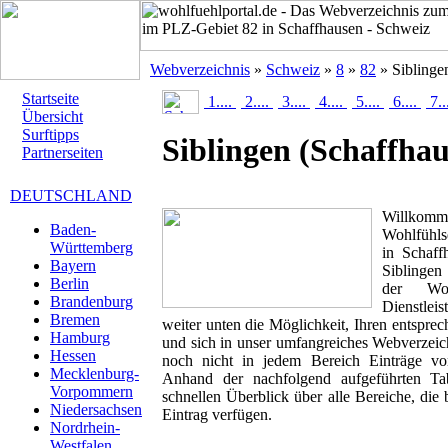
Webverzeichnis
»
Schweiz
»
8
»
82
» Siblinge
Startseite
1....
2....
3....
4....
5....
6....
7..
Übersicht
Surftipps
Siblingen
(Schaffhau
Partnerseiten
DEUTSCHLAND
Willk
Baden-
Wohlfühlse
Württemberg
in Schaff
Bayern
Siblingen
Berlin
der Woh
Brandenburg
Dienstlei
Bremen
weiter unten die Möglichkeit, Ihren entspr
Hamburg
und sich in unser umfangreiches Webverzeich
Hessen
noch nicht in jedem Bereich Einträge von
Mecklenburg-
Anhand der nachfolgend aufgeführten T
Vorpommern
schnellen Überblick über alle Bereiche, die 
Niedersachsen
Eintrag verfügen.
Nordrhein-
Westfalen