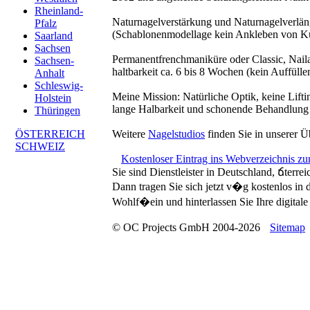
Rheinland-
Naturnagelverstärkung und Naturnagelverlän
Pfalz
(Schablonenmodellage kein Ankleben von Ku
Saarland
Sachsen
Permanentfrenchmaniküre oder Classic, Nail
Sachsen-
haltbarkeit ca. 6 bis 8 Wochen (kein Auffüll
Anhalt
Schleswig-
Meine Mission: Natürliche Optik, keine Lift
Holstein
lange Halbarkeit und schonende Behandlung 
Thüringen
ÖSTERREICH
Weitere
Nagelstudios
finden Sie in unserer Ü
SCHWEIZ
Kostenloser Eintrag ins Webverzeichnis z
Sie sind Dienstleister in Deutschland, ճterre
Dann tragen Sie sich jetzt v�g kostenlos in
Wohlf�ein und hinterlassen Sie Ihre digitale 
© OC Projects GmbH 2004-2026
Sitemap