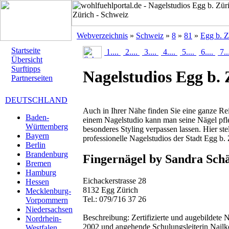
Webverzeichnis
»
Schweiz
»
8
»
81
»
Egg b. Z
Startseite
1....
2....
3....
4....
5....
6....
7..
Übersicht
Surftipps
Nagelstudios Egg b. 
Partnerseiten
DEUTSCHLAND
Auch in Ihrer Nähe finden Sie eine ganze Rei
Baden-
einem Nagelstudio kann man seine Nägel pfl
Württemberg
besonderes Styling verpassen lassen. Hier ste
Bayern
professionelle Nagelstudios der Stadt Egg b. 
Berlin
Brandenburg
Fingernägel by Sandra Sch
Bremen
Hamburg
Eichackerstrasse 28
Hessen
8132 Egg Zürich
Mecklenburg-
Tel.: 079/716 37 26
Vorpommern
Niedersachsen
Beschreibung:
Zertifizierte und augebildete 
Nordrhein-
2002 und angehende Schulungsleiterin Nailk
Westfalen