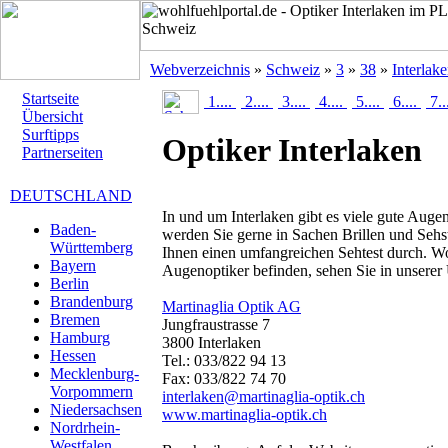
Webverzeichnis
»
Schweiz
»
3
»
38
»
Interlak
Startseite
1....
2....
3....
4....
5....
6....
7..
Übersicht
Surftipps
Optiker Interlaken
Partnerseiten
DEUTSCHLAND
In und um Interlaken gibt es viele gute Auge
Baden-
werden Sie gerne in Sachen Brillen und Sehs
Württemberg
Ihnen einen umfangreichen Sehtest durch. Wo
Bayern
Augenoptiker befinden, sehen Sie in unserer 
Berlin
Brandenburg
Martinaglia Optik AG
Bremen
Jungfraustrasse 7
Hamburg
3800 Interlaken
Hessen
Tel.: 033/822 94 13
Mecklenburg-
Fax: 033/822 74 70
Vorpommern
interlaken@martinaglia-optik.ch
Niedersachsen
www.martinaglia-optik.ch
Nordrhein-
Westfalen