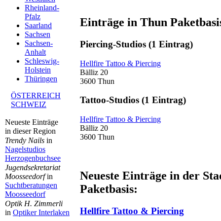
Rheinland-
Pfalz
Einträge in Thun Paketbasi
Saarland
Sachsen
Piercing-Studios
(1 Eintrag)
Sachsen-
Anhalt
Schleswig-
Hellfire Tattoo & Piercing
Holstein
Bälliz 20
Thüringen
3600 Thun
ÖSTERREICH
Tattoo-Studios
(1 Eintrag)
SCHWEIZ
Hellfire Tattoo & Piercing
Neueste Einträge
Bälliz 20
in dieser Region
3600 Thun
Trendy Nails
in
Nagelstudios
Herzogenbuchsee
Jugendsekretariat
Neueste Einträge in der St
Moosseedorf
in
Suchtberatungen
Paketbasis:
Moosseedorf
Optik H. Zimmerli
Hellfire Tattoo & Piercing
in
Optiker Interlaken