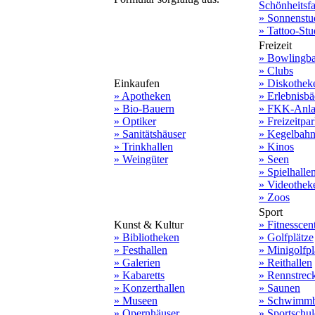
Schönheitsf
» Sonnenstu
» Tattoo-Stu
Freizeit
» Bowlingb
» Clubs
Einkaufen
» Diskothek
» Apotheken
» Erlebnisbä
» Bio-Bauern
» FKK-Anla
» Optiker
» Freizeitpa
» Sanitätshäuser
» Kegelbah
» Trinkhallen
» Kinos
» Weingüter
» Seen
» Spielhalle
» Videothek
» Zoos
Sport
Kunst & Kultur
» Fitnesscen
» Bibliotheken
» Golfplätze
» Festhallen
» Minigolfpl
» Galerien
» Reithallen
» Kabaretts
» Rennstrec
» Konzerthallen
» Saunen
» Museen
» Schwimmb
» Opernhäuser
» Sportschu