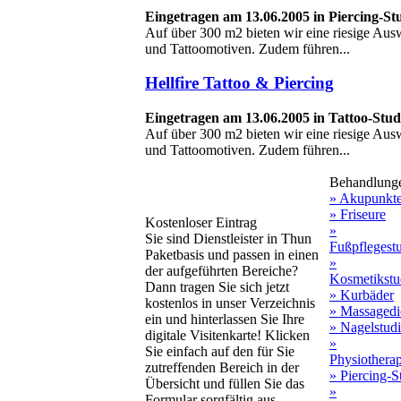
Eingetragen am 13.06.2005 in Piercing-St
Auf über 300 m2 bieten wir eine riesige Au
und Tattoomotiven. Zudem führen...
Hellfire Tattoo & Piercing
Eingetragen am 13.06.2005 in Tattoo-Stud
Auf über 300 m2 bieten wir eine riesige Au
und Tattoomotiven. Zudem führen...
Behandlung
» Akupunkt
» Friseure
Kostenloser Eintrag
»
Sie sind Dienstleister in Thun
Fußpflegest
Paketbasis und passen in einen
»
der aufgeführten Bereiche?
Kosmetikstu
Dann tragen Sie sich jetzt
» Kurbäder
kostenlos in unser Verzeichnis
» Massagedi
ein und hinterlassen Sie Ihre
» Nagelstud
digitale Visitenkarte! Klicken
»
Sie einfach auf den für Sie
Physiothera
zutreffenden Bereich in der
» Piercing-S
Übersicht und füllen Sie das
»
Formular sorgfältig aus.