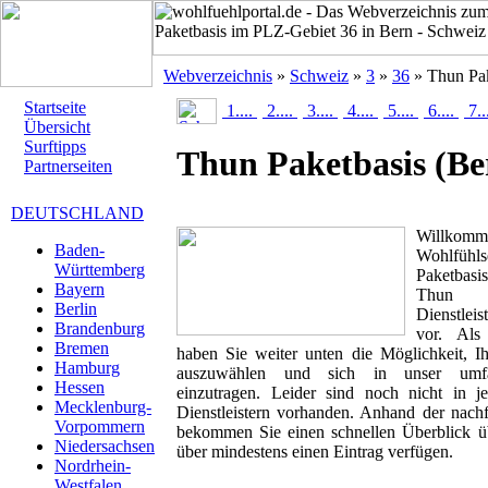
Webverzeichnis
»
Schweiz
»
3
»
36
» Thun Pak
Startseite
1....
2....
3....
4....
5....
6....
7..
Übersicht
Surftipps
Thun Paketbasis
(Be
Partnerseiten
DEUTSCHLAND
Willk
Baden-
Wohlfühl
Württemberg
Paketbasis
Bayern
Thun P
Berlin
Dienstlei
Brandenburg
vor. Als 
Bremen
haben Sie weiter unten die Möglichkeit, I
Hamburg
auszuwählen und sich in unser umfan
Hessen
einzutragen. Leider sind noch nicht in 
Mecklenburg-
Dienstleistern vorhanden. Anhand der nachf
Vorpommern
bekommen Sie einen schnellen Überblick übe
Niedersachsen
über mindestens einen Eintrag verfügen.
Nordrhein-
Westfalen