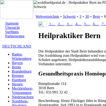
Webverzeichnis
»
Schweiz
»
3
»
30
»
Bern
» H
Startseite
1....
2....
3....
4....
5....
6....
7..
Übersicht
Surftipps
Heilpraktiker Bern
Partnerseiten
DEUTSCHLAND
Die Heilpraktiker der Stadt Bern behandlen 
Baden-
Die Ausbildung zum Heilpraktiker wird von ei
Württemberg
Schulen angeboten. Heilpraktikerausbildung
Bayern
Verbänden unterstützt.
Berlin
Brandenburg
Gesundheitspraxis Homöop
Bremen
Hamburg
Bümplizstraße 114
Hessen
3018 Bern
Mecklenburg-
Tel.: 031/991 32 42
Vorpommern
Niedersachsen
Beschreibung:
Heinz Flückiger führt in Bümp
Nordrhein-
Homöopathie. Seit 1993 ist er Homöopath mi
Westfalen