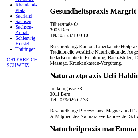
Rheinland-
Gesundheitspraxis Margrit
Pfalz
Saarland
Sachsen
Tillierstraße 6a
Sachsen-
3005 Bern
Anhalt
Tel.: 031/371 00 10
Schleswig-
Holstein
Beschreibung:
Kantonal anerkannte Heilprak
Thüringen
Traditionelle westliche Naturheilkunde, Aug
bedarfsorientierte Ernährung, Bach-Blüten, D
ÖSTERREICH
Massage. Krankenkassen-Vergütung.
SCHWEIZ
Naturarztpraxis Ueli Hald
Junkerngasse 33
3011 Bern
Tel.: 079/626 62 33
Beschreibung:
Bioresonanz, Magnet- und Elek
A-Mitglied des Naturärzteverbandes der Sc
Naturheilpraxis marEmma