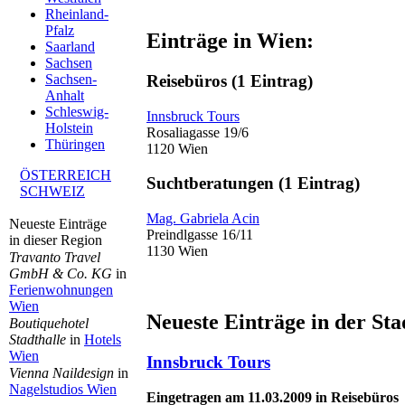
Rheinland-
Pfalz
Einträge in Wien:
Saarland
Sachsen
Reisebüros
(1 Eintrag)
Sachsen-
Anhalt
Schleswig-
Innsbruck Tours
Holstein
Rosaliagasse 19/6
Thüringen
1120 Wien
ÖSTERREICH
Suchtberatungen
(1 Eintrag)
SCHWEIZ
Mag. Gabriela Acin
Neueste Einträge
Preindlgasse 16/11
in dieser Region
1130 Wien
Travanto Travel
GmbH & Co. KG
in
Ferienwohnungen
Wien
Neueste Einträge in der St
Boutiquehotel
Stadthalle
in
Hotels
Wien
Innsbruck Tours
Vienna Naildesign
in
Nagelstudios Wien
Eingetragen am 11.03.2009 in Reisebüros