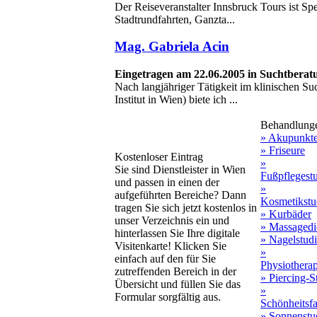
Der Reiseveranstalter Innsbruck Tours ist Spe
Stadtrundfahrten, Ganzta...
Mag. Gabriela Acin
Eingetragen am 22.06.2005 in Suchtberat
Nach langjähriger Tätigkeit im klinischen S
Institut in Wien) biete ich ...
Behandlung
» Akupunkt
» Friseure
Kostenloser Eintrag
»
Sie sind Dienstleister in Wien
Fußpflegest
und passen in einen der
»
aufgeführten Bereiche? Dann
Kosmetikstu
tragen Sie sich jetzt kostenlos in
» Kurbäder
unser Verzeichnis ein und
» Massagedi
hinterlassen Sie Ihre digitale
» Nagelstud
Visitenkarte! Klicken Sie
»
einfach auf den für Sie
Physiothera
zutreffenden Bereich in der
» Piercing-S
Übersicht und füllen Sie das
»
Formular sorgfältig aus.
Schönheitsf
» Sonnenstu