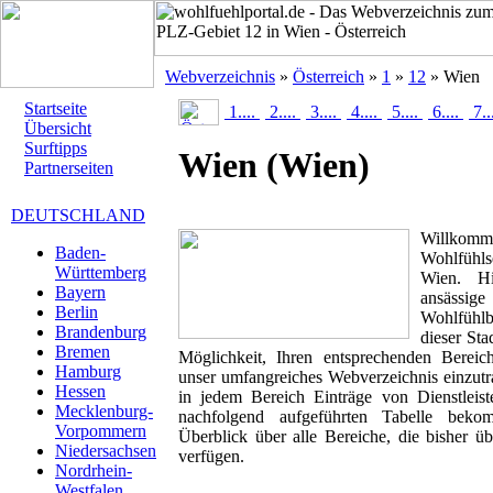
Webverzeichnis
»
Österreich
»
1
»
12
» Wien
Startseite
1....
2....
3....
4....
5....
6....
7..
Übersicht
Surftipps
Wien
(Wien)
Partnerseiten
DEUTSCHLAND
Willk
Baden-
Wohlfühls
Württemberg
Wien. Hi
Bayern
ansässig
Berlin
Wohlfühlbr
Brandenburg
dieser Sta
Bremen
Möglichkeit, Ihren entsprechenden Berei
Hamburg
unser umfangreiches Webverzeichnis einzutr
Hessen
in jedem Bereich Einträge von Dienstleis
Mecklenburg-
nachfolgend aufgeführten Tabelle beko
Vorpommern
Überblick über alle Bereiche, die bisher ü
Niedersachsen
verfügen.
Nordrhein-
Westfalen