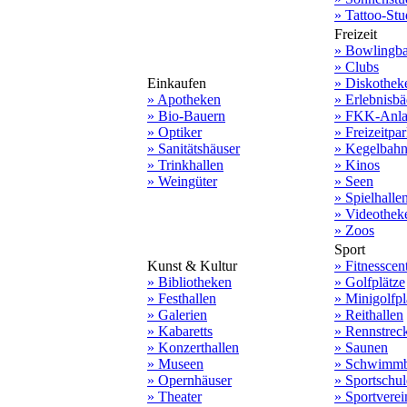
» Tattoo-Stu
Freizeit
» Bowlingb
» Clubs
Einkaufen
» Diskothek
» Apotheken
» Erlebnisbä
» Bio-Bauern
» FKK-Anla
» Optiker
» Freizeitpa
» Sanitätshäuser
» Kegelbah
» Trinkhallen
» Kinos
» Weingüter
» Seen
» Spielhalle
» Videothek
» Zoos
Sport
Kunst & Kultur
» Fitnesscen
» Bibliotheken
» Golfplätze
» Festhallen
» Minigolfpl
» Galerien
» Reithallen
» Kabaretts
» Rennstrec
» Konzerthallen
» Saunen
» Museen
» Schwimmb
» Opernhäuser
» Sportschu
» Theater
» Sportverei