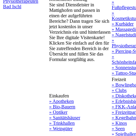
Physiotherapeuten
»
Sie sind Dienstleister in
Bad Ischl
Fußpflegest
Mattighofen und passen in
»
einen der aufgeführten
Kosmetikstu
Bereiche? Dann tragen Sie sich
» Kurbäder
jetzt kostenlos in unser
» Massagedi
Verzeichnis ein und hinterlassen
» Nagelstud
Sie Ihre digitale Visitenkarte!
»
Klicken Sie einfach auf den für
Physiothera
Sie zutreffenden Bereich in der
» Piercing-S
Übersicht und füllen Sie das
»
Formular sorgfältig aus.
Schönheitsf
» Sonnenstu
» Tattoo-Stu
Freizeit
» Bowlingb
» Clubs
Einkaufen
» Diskothek
» Apotheken
» Erlebnisbä
» Bio-Bauern
» FKK-Anla
» Optiker
» Freizeitpa
» Sanitätshäuser
» Kegelbah
» Trinkhallen
» Kinos
» Weingüter
» Seen
» Spielhalle