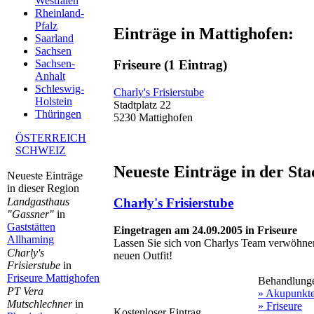
Westfalen
Rheinland-
Pfalz
Einträge in Mattighofen:
Saarland
Sachsen
Friseure
(1 Eintrag)
Sachsen-
Anhalt
Schleswig-
Charly's Frisierstube
Holstein
Stadtplatz 22
Thüringen
5230 Mattighofen
ÖSTERREICH
SCHWEIZ
Neueste Einträge in der Sta
Neueste Einträge
in dieser Region
Landgasthaus
Charly's Frisierstube
"Gassner"
in
Gaststätten
Eingetragen am 24.09.2005 in Friseure
Allhaming
Lassen Sie sich von Charlys Team verwöhnen
Charly's
neuen Outfit!
Frisierstube
in
Friseure Mattighofen
Behandlung
PT Vera
» Akupunkt
Mutschlechner
in
» Friseure
Kostenloser Eintrag