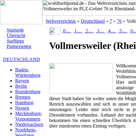
Webverzeichnis
»
Deutschland
»
7
»
76
» Voll
Startseite
0....
1....
2....
3....
4....
5....
6..
Übersicht
Surftipps
Vollmersweiler
(Rhei
Partnerseiten
DEUTSCHLAND
Willk
Baden-
Wohlfüh
Württemberg
Vollmersw
Bayern
Hier stel
Berlin
ansässig
Brandenburg
Wohlfühlbr
Bremen
dieser Stadt haben Sie weiter unten die Mögl
Hamburg
Bereich auszuwählen und sich in unser um
Hessen
einzutragen. Leider sind noch nicht in 
Mecklenburg-
Dienstleistern vorhanden. Anhand der nachf
Vorpommern
bekommen Sie einen schnellen Überblick übe
Niedersachsen
über mindestens einen Eintrag verfügen.
Nordrhein-
Westfalen