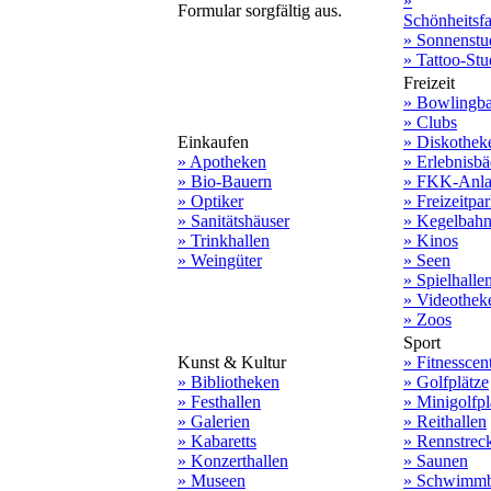
»
Formular sorgfältig aus.
Schönheitsf
» Sonnenstu
» Tattoo-Stu
Freizeit
» Bowlingb
» Clubs
Einkaufen
» Diskothek
» Apotheken
» Erlebnisbä
» Bio-Bauern
» FKK-Anla
» Optiker
» Freizeitpa
» Sanitätshäuser
» Kegelbah
» Trinkhallen
» Kinos
» Weingüter
» Seen
» Spielhalle
» Videothek
» Zoos
Sport
Kunst & Kultur
» Fitnesscen
» Bibliotheken
» Golfplätze
» Festhallen
» Minigolfpl
» Galerien
» Reithallen
» Kabaretts
» Rennstrec
» Konzerthallen
» Saunen
» Museen
» Schwimmb