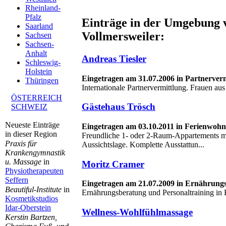
Rheinland-
Pfalz
Einträge in der Umgebung 
Saarland
Vollmersweiler:
Sachsen
Sachsen-
Anhalt
Andreas Tiesler
Schleswig-
Holstein
Eingetragen am 31.07.2006 in Partnerver
Thüringen
Internationale Partnervermittlung. Frauen au
ÖSTERREICH
Gästehaus Trösch
SCHWEIZ
Neueste Einträge
Eingetragen am 03.10.2011 in Ferienwo
in dieser Region
Freundliche 1- oder 2-Raum-Appartements mi
Praxis für
Aussichtslage. Komplette Ausstattun...
Krankengymnastik
u. Massage
in
Moritz Cramer
Physiotherapeuten
Seffern
Eingetragen am 21.07.2009 in Ernährung
Beautiful-Institute
in
Ernährungsberatung und Personaltraining in 
Kosmetikstudios
Idar-Oberstein
Wellness-Wohlfühlmassage
Kerstin Bartzen,