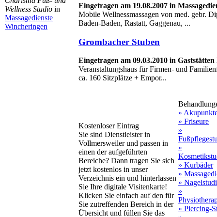
Charisma Fuß- und
Eingetragen am 19.08.2007 in Massagedi
Wellness Studio
in
Mobile Wellnessmassagen von med. gebr. Di
Massagedienste
Baden-Baden, Rastatt, Gaggenau, ...
Wincheringen
Grombacher Stuben
Eingetragen am 09.03.2010 in Gaststätten
Veranstaltungshaus für Firmen- und Familienf
ca. 160 Sitzplätze + Empor...
Behandlung
» Akupunkt
» Friseure
Kostenloser Eintrag
»
Sie sind Dienstleister in
Fußpflegest
Vollmersweiler und passen in
»
einen der aufgeführten
Kosmetikstu
Bereiche? Dann tragen Sie sich
» Kurbäder
jetzt kostenlos in unser
» Massagedi
Verzeichnis ein und hinterlassen
» Nagelstud
Sie Ihre digitale Visitenkarte!
»
Klicken Sie einfach auf den für
Physiothera
Sie zutreffenden Bereich in der
» Piercing-S
Übersicht und füllen Sie das