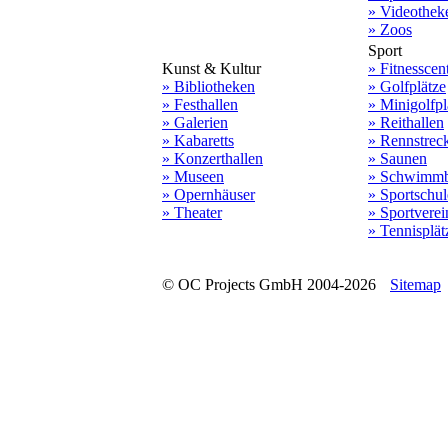
» Videothek
» Zoos
Sport
Kunst & Kultur
» Fitnesscen
» Bibliotheken
» Golfplätze
» Festhallen
» Minigolfpl
» Galerien
» Reithallen
» Kabaretts
» Rennstrec
» Konzerthallen
» Saunen
» Museen
» Schwimmb
» Opernhäuser
» Sportschu
» Theater
» Sportverei
» Tennisplät
© OC Projects GmbH 2004-2026
Sitemap