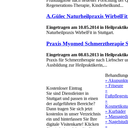
Frühdiagnose nach neuester Forschung der Q
Regenerations-Therapie, Kinderheilkund...
A.Gülec Naturheilpraxis WirbelFit
Eingetragen am 10.05.2014 in Heilpraktik
Naturheilpraxis WirbelFit in Stuttgart.
Praxis Myomed Schmerztherapie S
Eingetragen am 08.03.2013 in Heilpraktik
Praxis für Schmerztherapie nach Liebscher u
Ausbildung zur Heilpraktikerin,...
Behandlung
» Akupunkt
» Friseure
Kostenloser Eintrag
»
Sie sind Dienstleister in
Fußpflegest
Stuttgart und passen in einen
»
der aufgeführten Bereiche?
Kosmetikstu
Dann tragen Sie sich jetzt
» Kurbäder
kostenlos in unser Verzeichnis
» Massagedi
ein und hinterlassen Sie Ihre
» Nagelstud
digitale Visitenkarte! Klicken
»