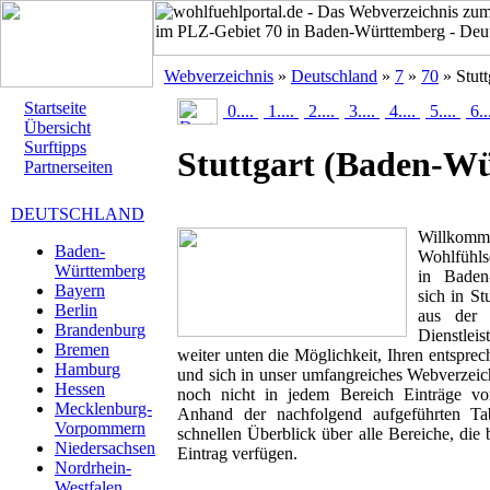
Webverzeichnis
»
Deutschland
»
7
»
70
» Stutt
Startseite
0....
1....
2....
3....
4....
5....
6..
Übersicht
Surftipps
Stuttgart
(Baden-Wü
Partnerseiten
DEUTSCHLAND
Willk
Baden-
Wohlfühlse
Württemberg
in Baden-
Bayern
sich in St
Berlin
aus der 
Brandenburg
Dienstlei
Bremen
weiter unten die Möglichkeit, Ihren entspr
Hamburg
und sich in unser umfangreiches Webverzeich
Hessen
noch nicht in jedem Bereich Einträge von
Mecklenburg-
Anhand der nachfolgend aufgeführten T
Vorpommern
schnellen Überblick über alle Bereiche, die 
Niedersachsen
Eintrag verfügen.
Nordrhein-
Westfalen