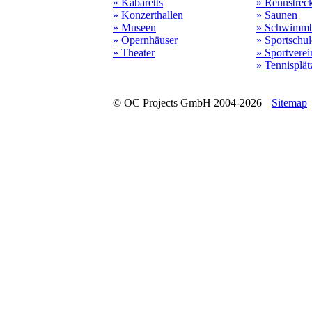
» Kabaretts
» Rennstrec
» Konzerthallen
» Saunen
» Museen
» Schwimmb
» Opernhäuser
» Sportschu
» Theater
» Sportverei
» Tennisplät
© OC Projects GmbH 2004-2026
Sitemap