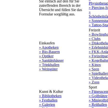
Sie einfach auf den für Sie
Physiothera
zutreffenden Bereich in der
» Piercing-S
Übersicht und füllen Sie das
»
Formular sorgfältig aus.
Schönheitsf
» Sonnenstu
» Tattoo-Stu
Freizeit
» Bowlingb
» Clubs
Einkaufen
» Diskothek
» Apotheken
» Erlebnisbä
» Bio-Bauern
» FKK-Anla
» Optiker
» Freizeitpa
» Sanitätshäuser
» Kegelbah
» Trinkhallen
» Kinos
» Weingüter
» Seen
» Spielhalle
» Videothek
» Zoos
Sport
Kunst & Kultur
» Fitnesscen
» Bibliotheken
» Golfplätze
» Festhallen
» Minigolfpl
» Galerien
» Reithallen