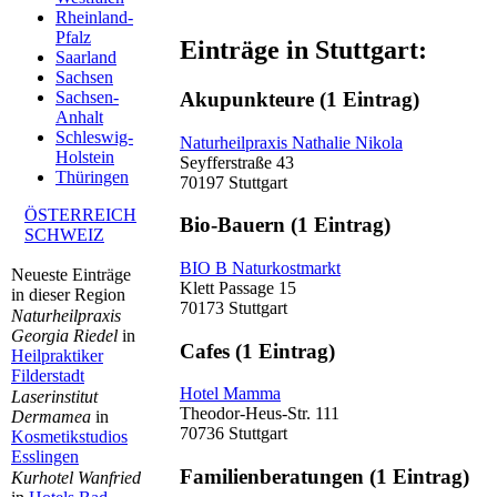
Rheinland-
Pfalz
Einträge in Stuttgart:
Saarland
Sachsen
Akupunkteure
(1 Eintrag)
Sachsen-
Anhalt
Schleswig-
Naturheilpraxis Nathalie Nikola
Holstein
Seyfferstraße 43
Thüringen
70197 Stuttgart
ÖSTERREICH
Bio-Bauern
(1 Eintrag)
SCHWEIZ
BIO B Naturkostmarkt
Neueste Einträge
Klett Passage 15
in dieser Region
70173 Stuttgart
Naturheilpraxis
Georgia Riedel
in
Cafes
(1 Eintrag)
Heilpraktiker
Filderstadt
Hotel Mamma
Laserinstitut
Theodor-Heus-Str. 111
Dermamea
in
70736 Stuttgart
Kosmetikstudios
Esslingen
Familienberatungen
(1 Eintrag)
Kurhotel Wanfried