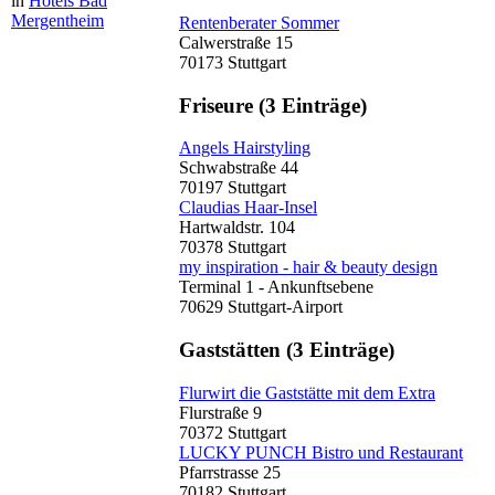
in
Hotels Bad
Mergentheim
Rentenberater Sommer
Calwerstraße 15
70173 Stuttgart
Friseure
(3 Einträge)
Angels Hairstyling
Schwabstraße 44
70197 Stuttgart
Claudias Haar-Insel
Hartwaldstr. 104
70378 Stuttgart
my inspiration - hair & beauty design
Terminal 1 - Ankunftsebene
70629 Stuttgart-Airport
Gaststätten
(3 Einträge)
Flurwirt die Gaststätte mit dem Extra
Flurstraße 9
70372 Stuttgart
LUCKY PUNCH Bistro und Restaurant
Pfarrstrasse 25
70182 Stuttgart