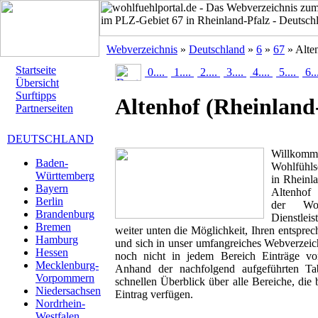
Webverzeichnis
»
Deutschland
»
6
»
67
» Alte
Startseite
0....
1....
2....
3....
4....
5....
6..
Übersicht
Surftipps
Altenhof
(Rheinland
Partnerseiten
DEUTSCHLAND
Willk
Baden-
Wohlfühls
Württemberg
in Rheinla
Bayern
Altenhof 
Berlin
der Woh
Brandenburg
Dienstlei
Bremen
weiter unten die Möglichkeit, Ihren entspr
Hamburg
und sich in unser umfangreiches Webverzeich
Hessen
noch nicht in jedem Bereich Einträge von
Mecklenburg-
Anhand der nachfolgend aufgeführten T
Vorpommern
schnellen Überblick über alle Bereiche, die 
Niedersachsen
Eintrag verfügen.
Nordrhein-
Westfalen