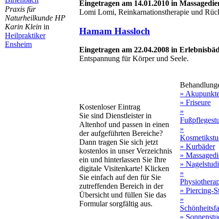
Eingetragen am 14.01.2010 in Massagedie
Praxis für
Lomi Lomi, Reinkarnationstherapie und Rüc
Naturheilkunde HP
Karin Klein
in
Hamam Hassloch
Heilpraktiker
Ensheim
Eingetragen am 22.04.2008 in Erlebnisbä
Entspannung für Körper und Seele.
Behandlung
» Akupunkt
» Friseure
Kostenloser Eintrag
»
Sie sind Dienstleister in
Fußpflegest
Altenhof und passen in einen
»
der aufgeführten Bereiche?
Kosmetikstu
Dann tragen Sie sich jetzt
» Kurbäder
kostenlos in unser Verzeichnis
» Massagedi
ein und hinterlassen Sie Ihre
» Nagelstud
digitale Visitenkarte! Klicken
»
Sie einfach auf den für Sie
Physiothera
zutreffenden Bereich in der
» Piercing-S
Übersicht und füllen Sie das
»
Formular sorgfältig aus.
Schönheitsf
» Sonnenstu