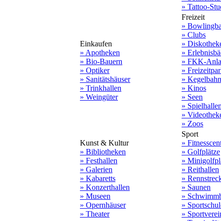
» Tattoo-Stu
Freizeit
» Bowlingb
» Clubs
Einkaufen
» Diskothek
» Apotheken
» Erlebnisbä
» Bio-Bauern
» FKK-Anla
» Optiker
» Freizeitpa
» Sanitätshäuser
» Kegelbah
» Trinkhallen
» Kinos
» Weingüter
» Seen
» Spielhalle
» Videothek
» Zoos
Sport
Kunst & Kultur
» Fitnesscen
» Bibliotheken
» Golfplätze
» Festhallen
» Minigolfpl
» Galerien
» Reithallen
» Kabaretts
» Rennstrec
» Konzerthallen
» Saunen
» Museen
» Schwimmb
» Opernhäuser
» Sportschu
» Theater
» Sportverei