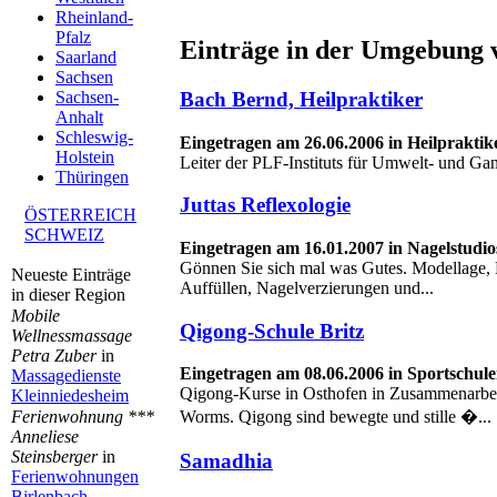
Rheinland-
Pfalz
Einträge in der Umgebung 
Saarland
Sachsen
Bach Bernd, Heilpraktiker
Sachsen-
Anhalt
Schleswig-
Eingetragen am 26.06.2006 in Heilpraktik
Holstein
Leiter der PLF-Instituts für Umwelt- und Ga
Thüringen
Juttas Reflexologie
ÖSTERREICH
SCHWEIZ
Eingetragen am 16.01.2007 in Nagelstudio
Gönnen Sie sich mal was Gutes. Modellage, 
Neueste Einträge
Auffüllen, Nagelverzierungen und...
in dieser Region
Mobile
Qigong-Schule Britz
Wellnessmassage
Petra Zuber
in
Eingetragen am 08.06.2006 in Sportschul
Massagedienste
Qigong-Kurse in Osthofen in Zusammenarbei
Kleinniedesheim
Ferienwohnung ***
Worms. Qigong sind bewegte und stille �...
Anneliese
Steinsberger
in
Samadhia
Ferienwohnungen
Birlenbach