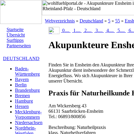
Webverzeichnis
»
Deutschland
»
5
»
55
»
Ens
Startseite
0....
1....
2....
3....
4....
5....
6..
Übersicht
Surftipps
Akupunkteure Ensh
Partnerseiten
DEUTSCHLAND
Finden Sie in Ensheim den Akupunkteur Ihre
Baden-
Akupunktur dient insbesondere der Schmerzli
Württemberg
Energiefluss. Wo sich Akupunkteure in Ihrer
Bayern
unserer Übersicht.
Berlin
Brandenburg
Praxis für Naturheilkunde 
Bremen
Hamburg
Am Wickersberg 43
Hessen
66131 Saarbrücken-Ensheim
Mecklenburg-
Tel.: 06893/800856
Vorpommern
Niedersachsen
Beschreibung:
Naturheilpraxis
Nordrhein-
klass. Naturheilverfahren
Westfalen