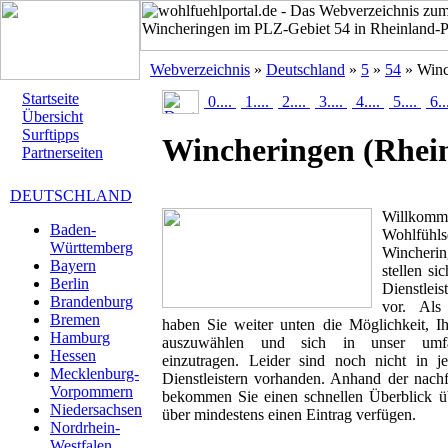
Webverzeichnis
»
Deutschland
»
5
»
54
» Winc
Startseite
0....
1....
2....
3....
4....
5....
6..
Übersicht
Surftipps
Wincheringen
(Rhei
Partnerseiten
DEUTSCHLAND
Willk
Baden-
Wohlfüh
Württemberg
Wincherin
Bayern
stellen si
Berlin
Dienstlei
Brandenburg
vor. Als 
Bremen
haben Sie weiter unten die Möglichkeit, I
Hamburg
auszuwählen und sich in unser umfan
Hessen
einzutragen. Leider sind noch nicht in 
Mecklenburg-
Dienstleistern vorhanden. Anhand der nachf
Vorpommern
bekommen Sie einen schnellen Überblick übe
Niedersachsen
über mindestens einen Eintrag verfügen.
Nordrhein-
Westfalen