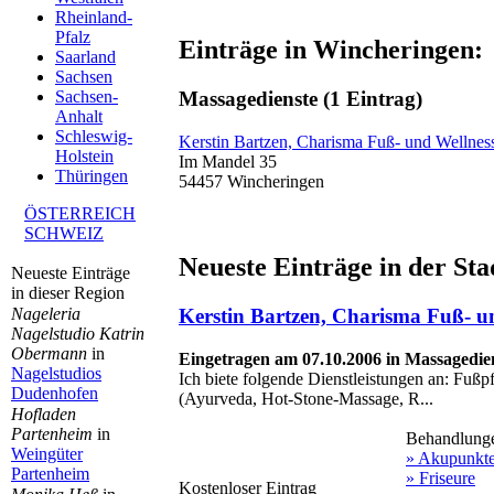
Rheinland-
Pfalz
Einträge in Wincheringen:
Saarland
Sachsen
Massagedienste
(1 Eintrag)
Sachsen-
Anhalt
Schleswig-
Kerstin Bartzen, Charisma Fuß- und Wellnes
Holstein
Im Mandel 35
Thüringen
54457 Wincheringen
ÖSTERREICH
SCHWEIZ
Neueste Einträge in der St
Neueste Einträge
in dieser Region
Nageleria
Kerstin Bartzen, Charisma Fuß- u
Nagelstudio Katrin
Obermann
in
Eingetragen am 07.10.2006 in Massagedie
Nagelstudios
Ich biete folgende Dienstleistungen an: Fuß
Dudenhofen
(Ayurveda, Hot-Stone-Massage, R...
Hofladen
Partenheim
in
Behandlung
Weingüter
» Akupunkt
Partenheim
» Friseure
Kostenloser Eintrag