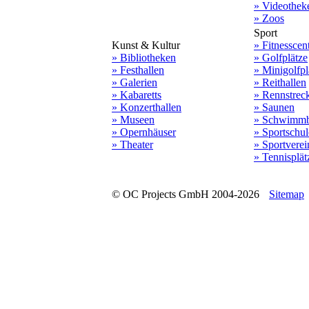
» Videothek
» Zoos
Sport
Kunst & Kultur
» Fitnesscen
» Bibliotheken
» Golfplätze
» Festhallen
» Minigolfpl
» Galerien
» Reithallen
» Kabaretts
» Rennstrec
» Konzerthallen
» Saunen
» Museen
» Schwimmb
» Opernhäuser
» Sportschu
» Theater
» Sportverei
» Tennisplät
© OC Projects GmbH 2004-2026
Sitemap