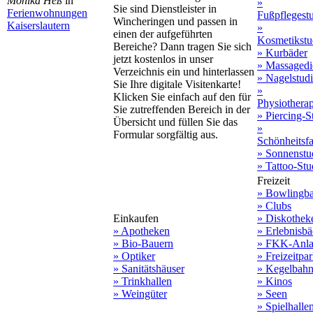
Monika Heß
in
»
Sie sind Dienstleister in
Ferienwohnungen
Fußpflegest
Wincheringen und passen in
Kaiserslautern
»
einen der aufgeführten
Kosmetikstu
Bereiche? Dann tragen Sie sich
» Kurbäder
jetzt kostenlos in unser
» Massagedi
Verzeichnis ein und hinterlassen
» Nagelstud
Sie Ihre digitale Visitenkarte!
»
Klicken Sie einfach auf den für
Physiothera
Sie zutreffenden Bereich in der
» Piercing-S
Übersicht und füllen Sie das
»
Formular sorgfältig aus.
Schönheitsf
» Sonnenstu
» Tattoo-Stu
Freizeit
» Bowlingb
» Clubs
Einkaufen
» Diskothek
» Apotheken
» Erlebnisbä
» Bio-Bauern
» FKK-Anla
» Optiker
» Freizeitpa
» Sanitätshäuser
» Kegelbah
» Trinkhallen
» Kinos
» Weingüter
» Seen
» Spielhalle