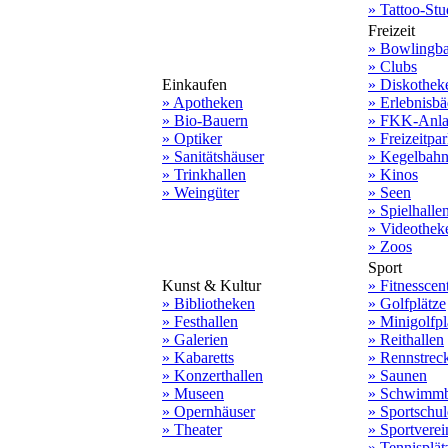
» Tattoo-Stu
Freizeit
» Bowlingb
» Clubs
Einkaufen
» Diskothek
» Apotheken
» Erlebnisbä
» Bio-Bauern
» FKK-Anla
» Optiker
» Freizeitpa
» Sanitätshäuser
» Kegelbah
» Trinkhallen
» Kinos
» Weingüter
» Seen
» Spielhalle
» Videothek
» Zoos
Sport
Kunst & Kultur
» Fitnesscen
» Bibliotheken
» Golfplätze
» Festhallen
» Minigolfpl
» Galerien
» Reithallen
» Kabaretts
» Rennstrec
» Konzerthallen
» Saunen
» Museen
» Schwimmb
» Opernhäuser
» Sportschu
» Theater
» Sportverei
» Tennisplät