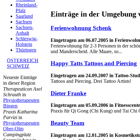
Rheinland-
Pfalz
Einträge in der Umgebung 
Saarland
Sachsen
Ferienwohnung Schenk
Sachsen-
Anhalt
Schleswig-
Eingetragen am 06.07.2005 in Ferienwohn
Holstein
Ferienwohnung für 2-3 Personen in der sch
Thüringen
und Manderscheid. Alle Maare, so...
ÖSTERREICH
Happy Tatts Tattoos and Piercing
SCHWEIZ
Eingetragen am 24.09.2007 in Tattoo-Stu
Neueste Einträge
Tattoos and Piercing. Drei Tattoo Artists!
in dieser Region
Therapeuticon Axel
Dieter Franke
Schrauth
in
Physiotherapeuten
Eingetragen am 05.09.2006 in Fitnesscente
Bingen
Praxis für Qi Gong (Chi Kung) und Tai Chi
Praxis Katharina
Parvizi
in
Beauty Team
Physiotherapeuten
Ober-Olm
Campingplatz
Eingetragen am 12.01.2005 in Kosmetikst