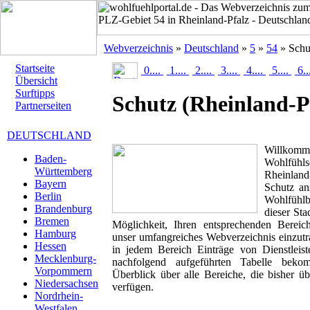
Webverzeichnis
»
Deutschland
»
5
»
54
» Schu
Startseite
0....
1....
2....
3....
4....
5....
6..
Übersicht
Surftipps
Schutz
(Rheinland-P
Partnerseiten
DEUTSCHLAND
Willk
Baden-
Wohlfühlse
Württemberg
Rheinland
Bayern
Schutz ans
Berlin
Wohlfühlbr
Brandenburg
dieser Sta
Bremen
Möglichkeit, Ihren entsprechenden Berei
Hamburg
unser umfangreiches Webverzeichnis einzutr
Hessen
in jedem Bereich Einträge von Dienstleis
Mecklenburg-
nachfolgend aufgeführten Tabelle beko
Vorpommern
Überblick über alle Bereiche, die bisher ü
Niedersachsen
verfügen.
Nordrhein-
Westfalen