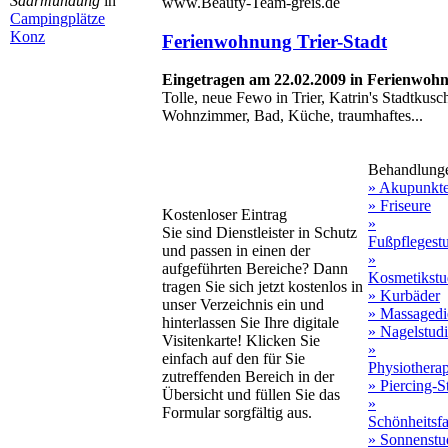
Saarmündung
in
www.Beauty-Team-greis.de
Campingplätze
Konz
Ferienwohnung Trier-Stadt
Eingetragen am 22.02.2009 in Ferienwoh
Tolle, neue Fewo in Trier, Katrin's Stadtkusc
Wohnzimmer, Bad, Küche, traumhaftes...
Behandlung
» Akupunkt
» Friseure
Kostenloser Eintrag
»
Sie sind Dienstleister in Schutz
Fußpflegest
und passen in einen der
»
aufgeführten Bereiche? Dann
Kosmetikstu
tragen Sie sich jetzt kostenlos in
» Kurbäder
unser Verzeichnis ein und
» Massagedi
hinterlassen Sie Ihre digitale
» Nagelstud
Visitenkarte! Klicken Sie
»
einfach auf den für Sie
Physiothera
zutreffenden Bereich in der
» Piercing-S
Übersicht und füllen Sie das
»
Formular sorgfältig aus.
Schönheitsf
» Sonnenstu