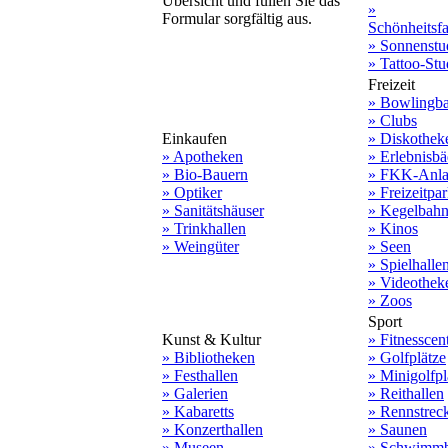
Übersicht und füllen Sie das
»
Formular sorgfältig aus.
Schönheitsf
» Sonnenstu
» Tattoo-Stu
Freizeit
» Bowlingb
» Clubs
Einkaufen
» Diskothek
» Apotheken
» Erlebnisbä
» Bio-Bauern
» FKK-Anla
» Optiker
» Freizeitpa
» Sanitätshäuser
» Kegelbah
» Trinkhallen
» Kinos
» Weingüter
» Seen
» Spielhalle
» Videothek
» Zoos
Sport
Kunst & Kultur
» Fitnesscen
» Bibliotheken
» Golfplätze
» Festhallen
» Minigolfpl
» Galerien
» Reithallen
» Kabaretts
» Rennstrec
» Konzerthallen
» Saunen
» Museen
» Schwimmb