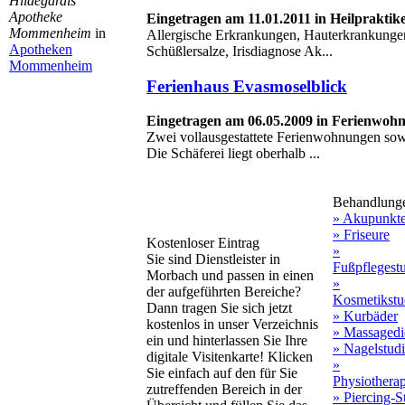
Hildegardis
Apotheke
Eingetragen am 11.01.2011 in Heilpraktike
Mommenheim
in
Allergische Erkrankungen, Hauterkrankunge
Apotheken
Schüßlersalze, Irisdiagnose Ak...
Mommenheim
Ferienhaus Evasmoselblick
Eingetragen am 06.05.2009 in Ferienwo
Zwei vollausgestattete Ferienwohnungen s
Die Schäferei liegt oberhalb ...
Behandlung
» Akupunkt
» Friseure
Kostenloser Eintrag
»
Sie sind Dienstleister in
Fußpflegest
Morbach und passen in einen
»
der aufgeführten Bereiche?
Kosmetikstu
Dann tragen Sie sich jetzt
» Kurbäder
kostenlos in unser Verzeichnis
» Massagedi
ein und hinterlassen Sie Ihre
» Nagelstud
digitale Visitenkarte! Klicken
»
Sie einfach auf den für Sie
Physiothera
zutreffenden Bereich in der
» Piercing-S