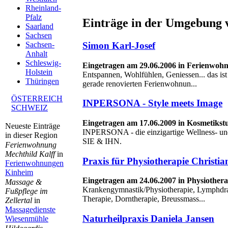
Rheinland-
Pfalz
Einträge in der Umgebung
Saarland
Sachsen
Simon Karl-Josef
Sachsen-
Anhalt
Schleswig-
Eingetragen am 29.06.2006 in Ferienwoh
Holstein
Entspannen, Wohlfühlen, Geniessen... das ist 
Thüringen
gerade renovierten Ferienwohnun...
ÖSTERREICH
INPERSONA - Style meets Image
SCHWEIZ
Eingetragen am 17.06.2009 in Kosmetikstu
Neueste Einträge
INPERSONA - die einzigartige Wellness- und
in dieser Region
SIE & IHN.
Ferienwohnung
Mechthild Kalff
in
Praxis für Physiotherapie Christia
Ferienwohnungen
Kinheim
Eingetragen am 24.06.2007 in Physiothera
Massage &
Krankengymnastik/Physiotherapie, Lymphdr
Fußpflege im
Therapie, Dorntherapie, Breussmass...
Zellertal
in
Massagedienste
Naturheilpraxis Daniela Jansen
Wiesenmühle