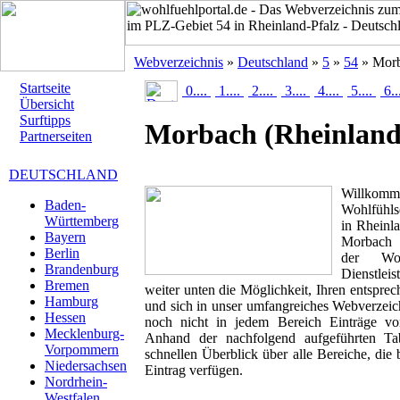
Webverzeichnis
»
Deutschland
»
5
»
54
» Mor
Startseite
0....
1....
2....
3....
4....
5....
6..
Übersicht
Surftipps
Morbach
(Rheinland
Partnerseiten
DEUTSCHLAND
Willk
Baden-
Wohlfühls
Württemberg
in Rheinla
Bayern
Morbach a
Berlin
der Woh
Brandenburg
Dienstlei
Bremen
weiter unten die Möglichkeit, Ihren entspr
Hamburg
und sich in unser umfangreiches Webverzeich
Hessen
noch nicht in jedem Bereich Einträge von
Mecklenburg-
Anhand der nachfolgend aufgeführten T
Vorpommern
schnellen Überblick über alle Bereiche, die 
Niedersachsen
Eintrag verfügen.
Nordrhein-
Westfalen