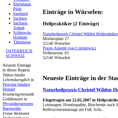
Rheinland-
Pfalz
Einträge in Würselen:
Saarland
Sachsen
Heilpraktiker
(2 Einträge)
Sachsen-
Anhalt
Schleswig-
Naturheilpraxis Christel Wilden Heilpraktiker
Holstein
Morlaixplatz 27
Thüringen
52146 Würselen
Praxis Annette von Czerniewicz
ÖSTERREICH
Nellessenstr. 63
SCHWEIZ
52146 Würselen
Neueste Einträge
in dieser Region
Tattoo-Studio
Neueste Einträge in der St
Lebenslaenglich
in
Piercing-Studios
Hennef
Naturheilpraxis Christel Wilden He
Krankengymnastik
Goldhausen
in
Eingetragen am 22.02.2007 in Heilpraktik
Physiotherapeuten
Leistungen: Homöopathie, Biochemie nach Sc
Baesweiler
Reflexzonenmassage am Fuß, Schr...
Franz Weimann