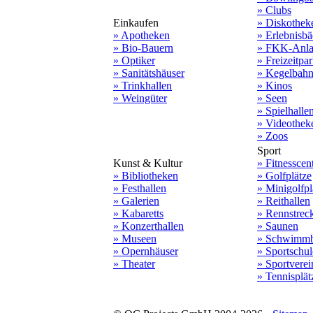
» Clubs
Einkaufen
» Diskothek
» Apotheken
» Erlebnisbä
» Bio-Bauern
» FKK-Anla
» Optiker
» Freizeitpa
» Sanitätshäuser
» Kegelbah
» Trinkhallen
» Kinos
» Weingüter
» Seen
» Spielhalle
» Videothek
» Zoos
Sport
Kunst & Kultur
» Fitnesscen
» Bibliotheken
» Golfplätze
» Festhallen
» Minigolfpl
» Galerien
» Reithallen
» Kabaretts
» Rennstrec
» Konzerthallen
» Saunen
» Museen
» Schwimmb
» Opernhäuser
» Sportschu
» Theater
» Sportverei
» Tennisplät