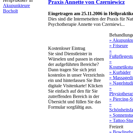
Heilpraktiker
in
Praxis Annette von Czerniewicz
Akupunkteure
Bocholt
Eingetragen am 25.11.2006 in Heilpraktik
Dies sind die Internetseiten der Praxis für N
Psychotherapie Annette von Czerniewi...
Behandlung
» Akupunkt
» Friseure
Kostenloser Eintrag
»
Sie sind Dienstleister in
Fußpflegest
Würselen und passen in einen
»
der aufgeführten Bereiche?
Kosmetikstu
Dann tragen Sie sich jetzt
» Kurbäder
kostenlos in unser Verzeichnis
» Massagedi
ein und hinterlassen Sie Ihre
» Nagelstud
digitale Visitenkarte! Klicken
»
Sie einfach auf den für Sie
Physiothera
zutreffenden Bereich in der
» Piercing-S
Übersicht und füllen Sie das
»
Formular sorgfältig aus.
Schönheitsf
» Sonnenstu
» Tattoo-Stu
Freizeit
» Bowlingb