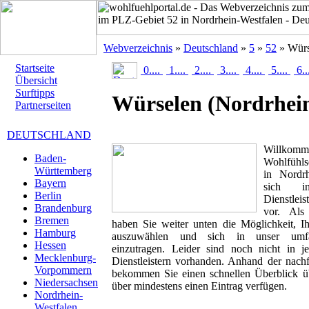
Webverzeichnis
»
Deutschland
»
5
»
52
» Würs
Startseite
0....
1....
2....
3....
4....
5....
6..
Übersicht
Surftipps
Würselen
(Nordrhei
Partnerseiten
DEUTSCHLAND
Willk
Baden-
Wohlfühls
Württemberg
in Nordrh
Bayern
sich i
Berlin
Dienstlei
Brandenburg
vor. Als 
Bremen
haben Sie weiter unten die Möglichkeit, I
Hamburg
auszuwählen und sich in unser umfan
Hessen
einzutragen. Leider sind noch nicht in 
Mecklenburg-
Dienstleistern vorhanden. Anhand der nachf
Vorpommern
bekommen Sie einen schnellen Überblick übe
Niedersachsen
über mindestens einen Eintrag verfügen.
Nordrhein-
Westfalen