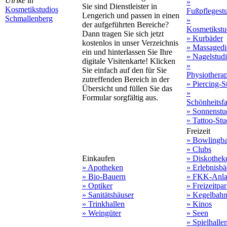
Ulrike
in
»
Sie sind Dienstleister in
Kosmetikstudios
Fußpflegest
Lengerich und passen in einen
Schmallenberg
»
der aufgeführten Bereiche?
Kosmetikstu
Dann tragen Sie sich jetzt
» Kurbäder
kostenlos in unser Verzeichnis
» Massagedi
ein und hinterlassen Sie Ihre
» Nagelstud
digitale Visitenkarte! Klicken
»
Sie einfach auf den für Sie
Physiothera
zutreffenden Bereich in der
» Piercing-S
Übersicht und füllen Sie das
»
Formular sorgfältig aus.
Schönheitsf
» Sonnenstu
» Tattoo-Stu
Freizeit
» Bowlingb
» Clubs
Einkaufen
» Diskothek
» Apotheken
» Erlebnisbä
» Bio-Bauern
» FKK-Anla
» Optiker
» Freizeitpa
» Sanitätshäuser
» Kegelbah
» Trinkhallen
» Kinos
» Weingüter
» Seen
» Spielhalle