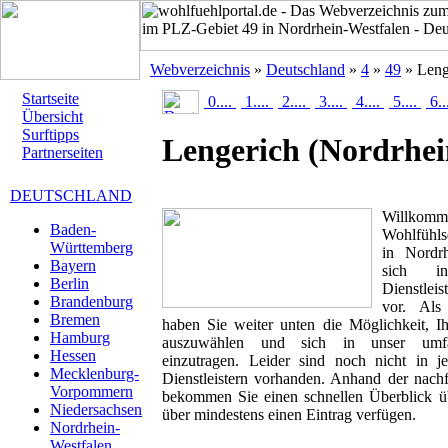
Webverzeichnis
»
Deutschland
»
4
»
49
» Leng
Startseite
0....
1....
2....
3....
4....
5....
6..
Übersicht
Surftipps
Lengerich
(Nordrhei
Partnerseiten
DEUTSCHLAND
Willk
Baden-
Wohlfühlse
Württemberg
in Nordrh
Bayern
sich in
Berlin
Dienstlei
Brandenburg
vor. Als 
Bremen
haben Sie weiter unten die Möglichkeit, I
Hamburg
auszuwählen und sich in unser umfan
Hessen
einzutragen. Leider sind noch nicht in 
Mecklenburg-
Dienstleistern vorhanden. Anhand der nachf
Vorpommern
bekommen Sie einen schnellen Überblick übe
Niedersachsen
über mindestens einen Eintrag verfügen.
Nordrhein-
Westfalen