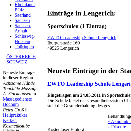
Rheinland-
Pfalz
Einträge in Lengerich:
Saarland
Sachsen
Sportschulen
(1 Eintrag)
Sachsen-
Anhalt
Schleswig-
EWTO Leadership Schule Lengerich
Holstein
Iburgerstraße 169
Thüringen
49525 Lengerich
ÖSTERREICH
SCHWEIZ
Neueste Einträge in der Sta
Neueste Einträge
in dieser Region
Achtsame Hände -
EWTO Leadership Schule Lengeri
Touchlife Massage
A. Stockhausen
in
Eingetragen am 24.05.2011 in Sportschule
Massagedienste
Die Schule bietet das Gesundheitssystem Ch
Bochum
steht die Gesunderhaltung des ges...
Petra Groß
in
Heilpraktiker
Behandlung
Kerken
» Akupunkt
Kosmetikstube
» Friseure
Kostenloser Eintrag