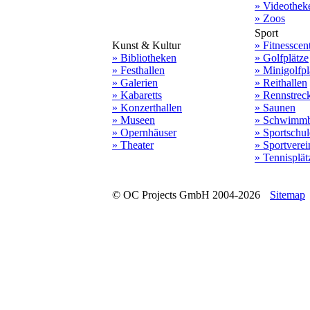
» Videothek
» Zoos
Sport
Kunst & Kultur
» Fitnesscen
» Bibliotheken
» Golfplätze
» Festhallen
» Minigolfpl
» Galerien
» Reithallen
» Kabaretts
» Rennstrec
» Konzerthallen
» Saunen
» Museen
» Schwimmb
» Opernhäuser
» Sportschu
» Theater
» Sportverei
» Tennisplät
© OC Projects GmbH 2004-2026
Sitemap