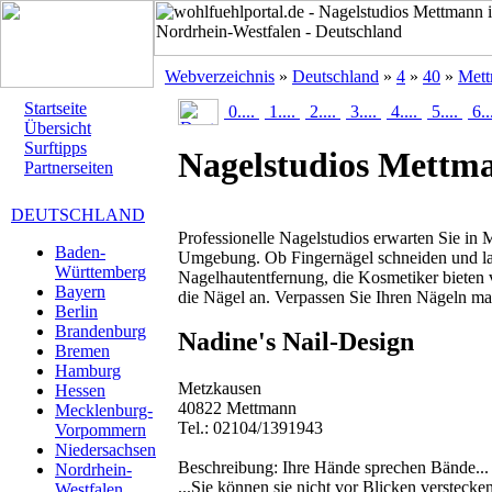
Webverzeichnis
»
Deutschland
»
4
»
40
»
Met
Startseite
0....
1....
2....
3....
4....
5....
6..
Übersicht
Surftipps
Nagelstudios Mettm
Partnerseiten
DEUTSCHLAND
Professionelle Nagelstudios erwarten Sie in
Baden-
Umgebung. Ob Fingernägel schneiden und la
Württemberg
Nagelhautentfernung, die Kosmetiker bieten v
Bayern
die Nägel an. Verpassen Sie Ihren Nägeln m
Berlin
Brandenburg
Nadine's Nail-Design
Bremen
Hamburg
Metzkausen
Hessen
40822 Mettmann
Mecklenburg-
Tel.: 02104/1391943
Vorpommern
Niedersachsen
Beschreibung:
Ihre Hände sprechen Bände...
Nordrhein-
...Sie können sie nicht vor Blicken verstecken
Westfalen