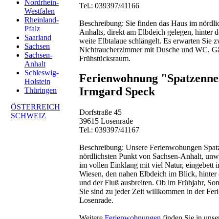
Nordrhein-
Tel.: 039397/41166
Westfalen
Rheinland-
Beschreibung:
Sie finden das Haus im nördli
Pfalz
Anhalts, direkt am Elbdeich gelegen, hinter 
Saarland
weite Elbtalaue schlängelt. Es erwarten Sie z
Sachsen
Nichtraucherzimmer mit Dusche und WC, G
Sachsen-
Frühstücksraum.
Anhalt
Schleswig-
Ferienwohnung "Spatzennes
Holstein
Irmgard Speck
Thüringen
ÖSTERREICH
Dorfstraße 45
SCHWEIZ
39615 Losenrade
Tel.: 039397/41167
Beschreibung:
Unsere Ferienwohungen Spatz
nördlichsten Punkt von Sachsen-Anhalt, un
im vollen Einklang mit viel Natur, eingebett
Wiesen, den nahen Elbdeich im Blick, hinter 
und der Fluß ausbreiten. Ob im Frühjahr, So
Sie sind zu jeder Zeit willkommen in der Fe
Losenrade.
Weitere
Ferienwohnungen
finden Sie in unse