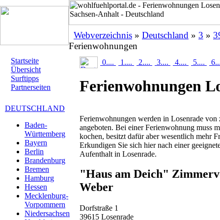
Webverzeichnis
»
Deutschland
»
3
»
3
Ferienwohnungen
Startseite
0....
1....
2....
3....
4....
5....
6..
Übersicht
Surftipps
Ferienwohnungen L
Partnerseiten
DEUTSCHLAND
Ferienwohnungen werden in Losenrade von z
Baden-
angeboten. Bei einer Ferienwohnung muss ma
Württemberg
kochen, besitzt dafür aber wesentlich mehr F
Bayern
Erkundigen Sie sich hier nach einer geeigne
Berlin
Aufenthalt in Losenrade.
Brandenburg
Bremen
"Haus am Deich" Zimmerv
Hamburg
Weber
Hessen
Mecklenburg-
Vorpommern
Dorfstraße 1
Niedersachsen
39615 Losenrade