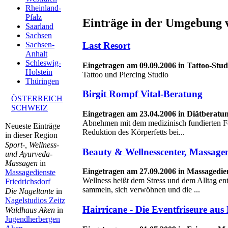
Rheinland-
Pfalz
Einträge in der Umgebung v
Saarland
Sachsen
Last Resort
Sachsen-
Anhalt
Schleswig-
Eingetragen am 09.09.2006 in Tattoo-Stud
Holstein
Tattoo und Piercing Studio
Thüringen
Birgit Rompf Vital-Beratung
ÖSTERREICH
SCHWEIZ
Eingetragen am 23.04.2006 in Diätberatu
Abnehmen mit dem medizinisch fundierten Fo
Neueste Einträge
Reduktion des Körperfetts bei...
in dieser Region
Sport-, Wellness-
Beauty & Wellnesscenter, Massage
und Ayurveda-
Massagen
in
Eingetragen am 27.09.2006 in Massagedie
Massagedienste
Wellness heißt dem Stress und dem Alltag ent
Friedrichsdorf
sammeln, sich verwöhnen und die ...
Die Nageltante
in
Nagelstudios Zeitz
Hairricane - Die Eventfriseure au
Waldhaus Aken
in
Jugendherbergen