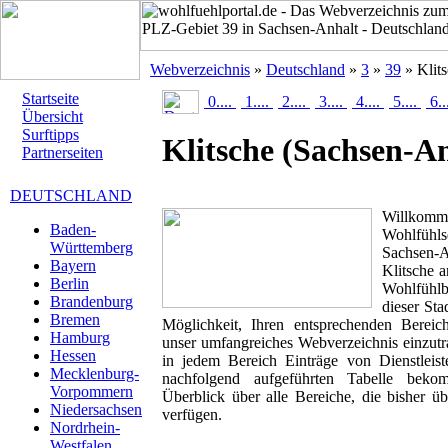
Webverzeichnis
»
Deutschland
»
3
»
39
» Klit
Startseite
0....
1....
2....
3....
4....
5....
6..
Übersicht
Surftipps
Klitsche
(Sachsen-An
Partnerseiten
DEUTSCHLAND
Willk
Baden-
Wohlfühlse
Württemberg
Sachsen-A
Bayern
Klitsche a
Berlin
Wohlfühlbr
Brandenburg
dieser Sta
Bremen
Möglichkeit, Ihren entsprechenden Berei
Hamburg
unser umfangreiches Webverzeichnis einzutr
Hessen
in jedem Bereich Einträge von Dienstleis
Mecklenburg-
nachfolgend aufgeführten Tabelle beko
Vorpommern
Überblick über alle Bereiche, die bisher ü
Niedersachsen
verfügen.
Nordrhein-
Westfalen