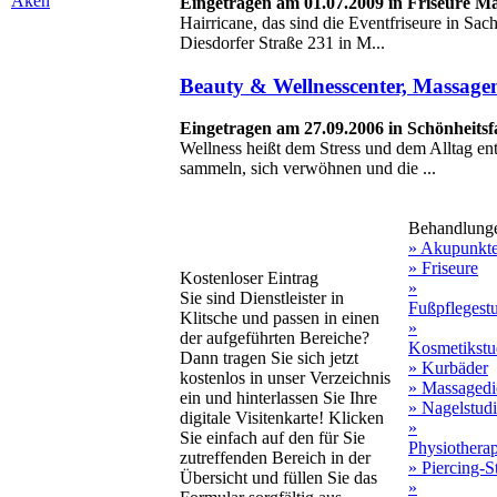
Aken
Eingetragen am 01.07.2009 in Friseure 
Hairricane, das sind die Eventfriseure in Sa
Diesdorfer Straße 231 in M...
Beauty & Wellnesscenter, Massage
Eingetragen am 27.09.2006 in Schönheits
Wellness heißt dem Stress und dem Alltag ent
sammeln, sich verwöhnen und die ...
Behandlung
» Akupunkt
» Friseure
Kostenloser Eintrag
»
Sie sind Dienstleister in
Fußpflegest
Klitsche und passen in einen
»
der aufgeführten Bereiche?
Kosmetikstu
Dann tragen Sie sich jetzt
» Kurbäder
kostenlos in unser Verzeichnis
» Massagedi
ein und hinterlassen Sie Ihre
» Nagelstud
digitale Visitenkarte! Klicken
»
Sie einfach auf den für Sie
Physiothera
zutreffenden Bereich in der
» Piercing-S
Übersicht und füllen Sie das
»