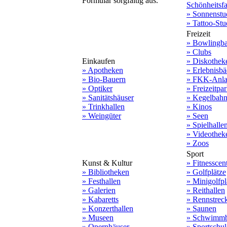
Formular sorgfältig aus.
Schönheitsf
» Sonnenstu
» Tattoo-Stu
Freizeit
» Bowlingb
» Clubs
Einkaufen
» Diskothek
» Apotheken
» Erlebnisbä
» Bio-Bauern
» FKK-Anla
» Optiker
» Freizeitpa
» Sanitätshäuser
» Kegelbah
» Trinkhallen
» Kinos
» Weingüter
» Seen
» Spielhalle
» Videothek
» Zoos
Sport
Kunst & Kultur
» Fitnesscen
» Bibliotheken
» Golfplätze
» Festhallen
» Minigolfpl
» Galerien
» Reithallen
» Kabaretts
» Rennstrec
» Konzerthallen
» Saunen
» Museen
» Schwimmb
» Opernhäuser
» Sportschu